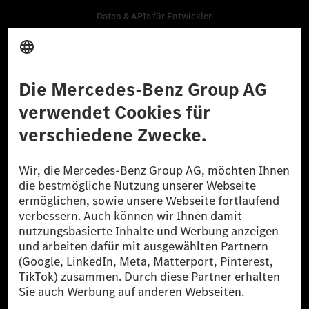
Daten & APIs für Entwickler
Mercedes-Benz Open Source
Hinweisgebersystem (BPO)
Kaufen
Fahrzeuge
Zubehör
Digitale Extras
Oldtimer