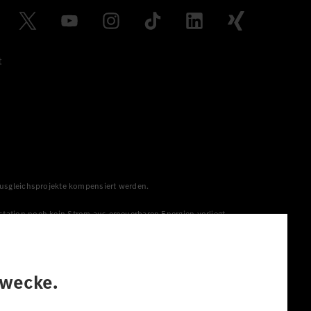
t
 Ausgleichsprojekte kompensiert werden.
station noch kein Strom aus erneuerbaren Energien vorliegt,
menge aus erneuerbaren Energien ins Stromnetz eingespeist
lt. Die angegebenen Spannweiten beziehen sich auf den
s Energieträgers durch den Pkw, sondern auch vom Fahrstil und