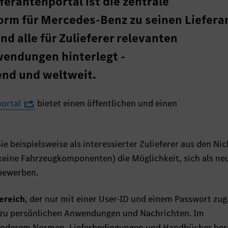
erantenportal ist die zentrale
rm für Mercedes-Benz zu seinen Liefera
nd alle für Zulieferer relevanten
endungen hinterlegt -
end und weltweit.
ortal
bietet einen öffentlichen und einen
e beispielsweise als interessierter Zulieferer aus den Nic
eine Fahrzeugkomponenten) die Möglichkeit, sich als ne
 bewerben.
ereich
, der nur mit einer User-ID und einem Passwort zug
g zu persönlichen Anwendungen und Nachrichten. Im
anderem Normen, Lieferbedingungen und Handbücher bere