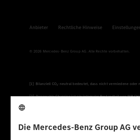
Anbieter
Rechtliche Hinweise
Einstellunge
© 2026 Mercedes-Benz Group AG. Alle Rechte vorbehalten.
[1] Bilanziell CO₂-neutral bedeutet, dass nicht vermiedene oder
[2] Renewable Charging ist ein integraler Bestandteil von MB.C
verwendet Renewable Charging Grünstromzertifikate*. Diese ste
wird. Sie stammen ausschließlich aus Wind- und Solarkraftanlage
* Inkl. EKOenergy Ökolabel
* Die angegebenen Werte wurden nach dem vorgeschriebenen Mes
europäischen Markt. Der Energieverbrauch und der CO₂-Ausstoß e
anderen nichttechnischen Faktoren abhängig.