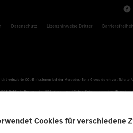
n
Datenschutz
Lizenzhinweise Dritter
Barrierefreihei
 nicht reduzierte CO₂-Emissionen bei der Mercedes-Benz Group durch zertifizierte
HARGE Public in Europa, den USA, Kanada und China. Sofern an der jeweiligen Lade
llen sicher, dass für Ladevorgänge über MB.CHARGE Public eine äquivalente Strom
n, die jünger als sechs Jahre sind.
sverfahren WLTP (Worldwide harmonised Light vehicles Test Procedure) ermitte
ines Pkw sind nicht nur von der effizienten Ausnutzung des Kraftstoffs bzw. de