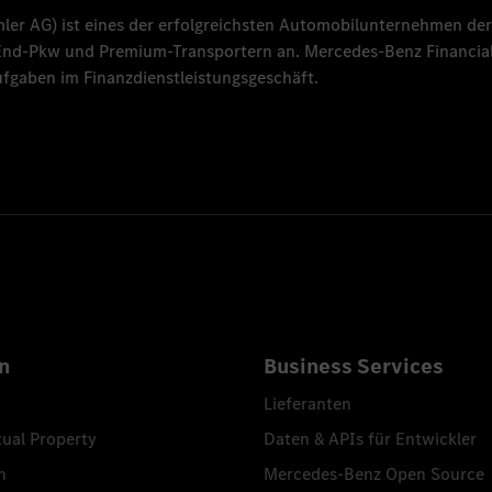
mler AG
) ist eines der erfolgreichsten Automobilunternehmen der
-End-Pkw und Premium-Transportern an.
Mercedes-Benz Financial
fgaben im Finanzdienstleistungsgeschäft.
n
Business Services
Lieferanten
tual Property
Daten & APIs für Entwickler
n
Mercedes-Benz Open Source