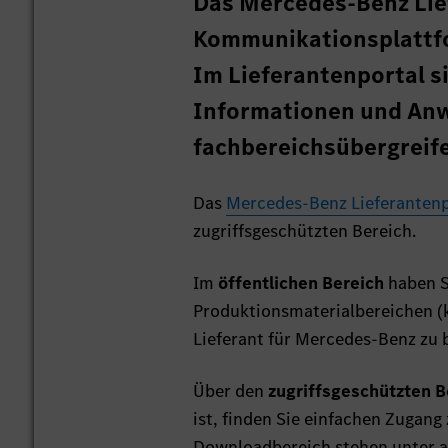
Das Mercedes-Benz Lief
Kommunikationsplattfo
Im Lieferantenportal si
Informationen und Anw
fachbereichsübergreif
Das
Mercedes-Benz Lieferantenp
zugriffsgeschützten Bereich.
Im
öffentlichen Bereich
haben Si
Produktionsmaterialbereichen (k
Lieferant für Mercedes-Benz zu
Über den
zugriffsgeschützten B
ist, finden Sie einfachen Zugan
Downloadbereich stehen unter 