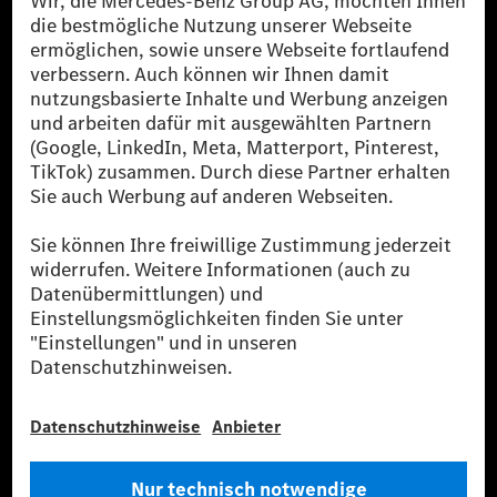
reduzierte CO₂-Emissionen bei der Mercedes-Benz Group durch
zertifizierte Ausgleichsprojekte kompensiert werden.
[2] Renewable Charging ist ein integraler Bestandteil von MB.CHARGE
Public in Europa, den USA, Kanada und China. Sofern an der jeweiligen
Ladestation noch kein Strom aus erneuerbaren Energien vorliegt,
verwendet Renewable Charging Grünstromzertifikate*. Diese stellen
sicher, dass für Ladevorgänge über MB.CHARGE Public eine äquivalente
Strommenge aus erneuerbaren Energien ins Stromnetz eingespeist wird.
Sie stammen ausschließlich aus Wind- und Solarkraftanlagen, die jünger
als sechs Jahre sind.
* Inkl. EKOenergy Ökolabel
* Die angegebenen Werte wurden nach dem vorgeschriebenen
Messverfahren WLTP (Worldwide harmonised Light vehicles Test
Procedure) ermittelt. Die angegebenen Spannweiten beziehen sich auf
den europäischen Markt. Der Energieverbrauch und der CO₂-Ausstoß
eines Pkw sind nicht nur von der effizienten Ausnutzung des Kraftstoffs
bzw. des Energieträgers durch den Pkw, sondern auch vom Fahrstil und
anderen nichttechnischen Faktoren abhängig.
** Der Stromverbrauch wurde auf der Grundlage der VO 692/2008/EG
nach NEFZ ermittelt. Der Stromverbrauch ist abhängig von der
Fahrzeugkonfiguration.
*** Angaben zum Stromverbrauch und zur Reichweite sind vorläufig und
wurden intern nach Maßgabe der Zertifizierungsmethode „WLTP-
Prüfverfahren“ ermittelt. Es liegen bislang weder bestätigte Werte von