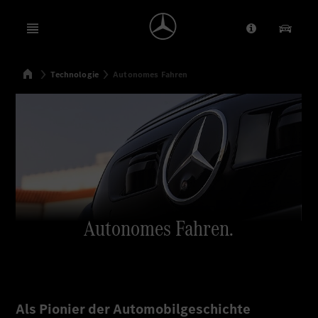
Open menu
Anbieter/Dat
Unsere
Startseite
Technologie
Autonomes Fahren
Suchen
Autonomes Fahren.
Als Pionier der Automobilgeschichte