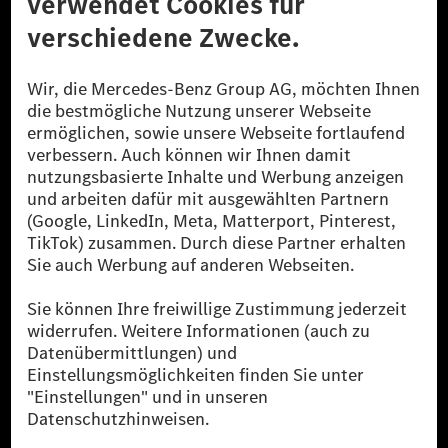
© 2026 Mercedes-Benz Group AG. Alle Rechte vorbehalten.
[1] Bilanziell CO₂-neutral bedeutet, dass nicht vermiedene oder nicht
reduzierte CO₂-Emissionen bei der Mercedes-Benz Group durch
zertifizierte Ausgleichsprojekte kompensiert werden.
[2] Renewable Charging ist ein integraler Bestandteil von MB.CHARGE
Public in Europa, den USA, Kanada und China. Sofern an der jeweiligen
Ladestation noch kein Strom aus erneuerbaren Energien vorliegt,
verwendet Renewable Charging Grünstromzertifikate*. Diese stellen
sicher, dass für Ladevorgänge über MB.CHARGE Public eine äquivalente
Strommenge aus erneuerbaren Energien ins Stromnetz eingespeist wird.
Sie stammen ausschließlich aus Wind- und Solarkraftanlagen, die jünger
als sechs Jahre sind.
* Inkl. EKOenergy Ökolabel
* Die angegebenen Werte wurden nach dem vorgeschriebenen
Messverfahren WLTP (Worldwide harmonised Light vehicles Test
Procedure) ermittelt. Die angegebenen Spannweiten beziehen sich auf
den europäischen Markt. Der Energieverbrauch und der CO₂-Ausstoß
eines Pkw sind nicht nur von der effizienten Ausnutzung des Kraftstoffs
bzw. des Energieträgers durch den Pkw, sondern auch vom Fahrstil und
anderen nichttechnischen Faktoren abhängig.