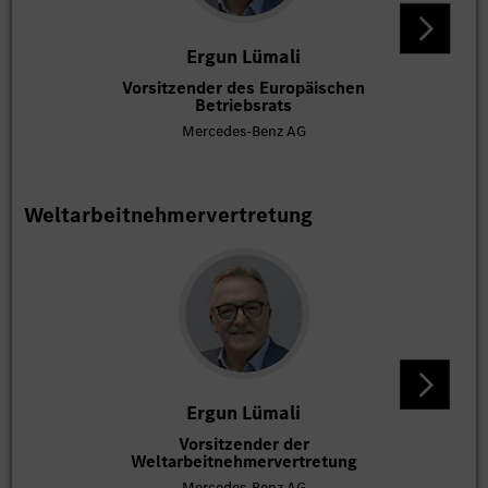
Ergun Lümali
Vorsitzender des Europäischen
Mi
Betriebsrats
Eur
Mercedes-Benz AG
Weltarbeitnehmervertretung
Ergun Lümali
Vorsitzender der
St
Weltarbeitnehmervertretung
Welt
Mercedes-Benz AG