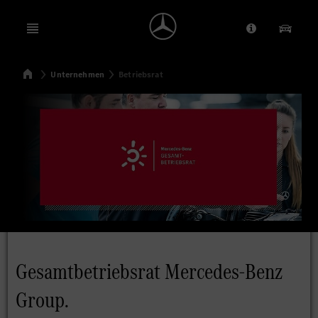
Open menu
Anbieter/Dat
Unsere
Startseite
Unternehmen
Betriebsrat
Suchen
Gesamtbetriebsrat Mercedes-Benz
Group.