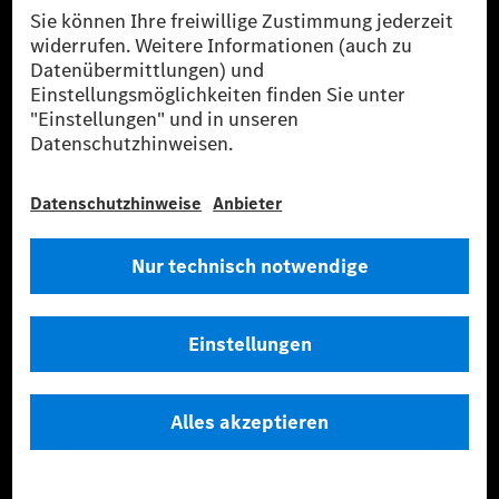
Anbieter
Rechtliche Hinweise
Einstellungen
Datenschutz
Lizenzhinweise Dritter
Barrierefreiheit
© 2026 Mercedes-Benz Group AG. Alle Rechte vorbehalten.
[1] Bilanziell CO₂-neutral bedeutet, dass nicht vermiedene oder nicht
reduzierte CO₂-Emissionen bei der Mercedes-Benz Group durch
zertifizierte Ausgleichsprojekte kompensiert werden.
[2] Renewable Charging ist ein integraler Bestandteil von MB.CHARGE
Public in Europa, den USA, Kanada und China. Sofern an der jeweiligen
Ladestation noch kein Strom aus erneuerbaren Energien vorliegt,