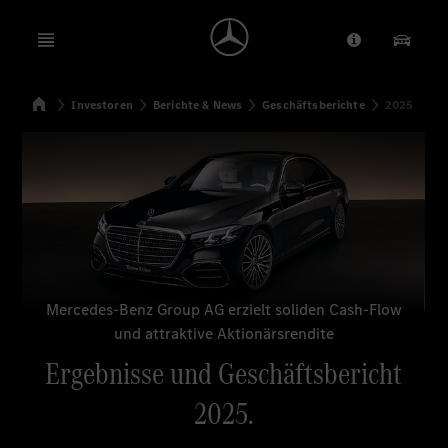
Open menu
Anbieter/Dat
Unsere
Startseite
Investoren
Berichte & News
Geschäftsberichte
2025
Suchen
Mercedes-Benz Group AG erzielt soliden Cash-Flow
und attraktive Aktionärsrendite
Ergebnisse und Geschäftsbericht
2025.