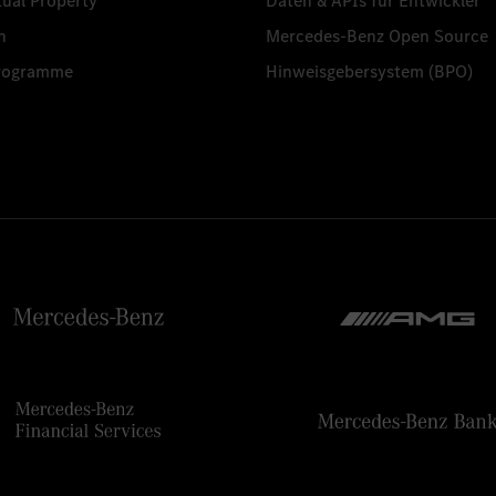
tual Property
Daten & APIs für Entwickler
n
Mercedes-Benz Open Source
programme
Hinweisgebersystem (BPO)