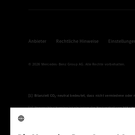
Anbieter
Rechtliche Hinweise
Einstellunge
© 2026 Mercedes-Benz Group AG. Alle Rechte vorbehalten.
[1] Bilanziell CO₂-neutral bedeutet, dass nicht vermiedene oder
[2] Renewable Charging ist ein integraler Bestandteil von MB.C
verwendet Renewable Charging Grünstromzertifikate*. Diese ste
wird. Sie stammen ausschließlich aus Wind- und Solarkraftanlage
* Inkl. EKOenergy Ökolabel
* Die angegebenen Werte wurden nach dem vorgeschriebenen Mes