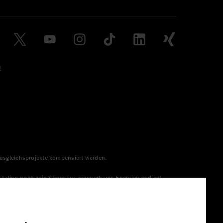
t
 Ausgleichsprojekte kompensiert werden.
station noch kein Strom aus erneuerbaren Energien vorliegt,
menge aus erneuerbaren Energien ins Stromnetz eingespeist
lt. Die angegebenen Spannweiten beziehen sich auf den