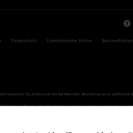
n
Datenschutz
Lizenzhinweise Dritter
Barrierefreihei
 nicht reduzierte CO₂-Emissionen bei der Mercedes-Benz Group durch zertifizierte
HARGE Public in Europa, den USA, Kanada und China. Sofern an der jeweiligen Lade
llen sicher, dass für Ladevorgänge über MB.CHARGE Public eine äquivalente Strom
n, die jünger als sechs Jahre sind.
sverfahren WLTP (Worldwide harmonised Light vehicles Test Procedure) ermitte