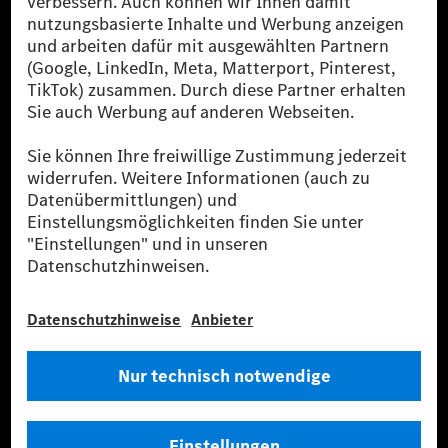
Public in Europa, den USA, Kanada und China. Sofern an der jeweiligen
Ladestation noch kein Strom aus erneuerbaren Energien vorliegt,
verwendet Renewable Charging Grünstromzertifikate*. Diese stellen
sicher, dass für Ladevorgänge über MB.CHARGE Public eine äquivalente
Strommenge aus erneuerbaren Energien ins Stromnetz eingespeist wird.
Sie stammen ausschließlich aus Wind- und Solarkraftanlagen, die jünger
als sechs Jahre sind.
* Inkl. EKOenergy Ökolabel
* Die angegebenen Werte wurden nach dem vorgeschriebenen
Messverfahren WLTP (Worldwide harmonised Light vehicles Test
Procedure) ermittelt. Die angegebenen Spannweiten beziehen sich auf
den europäischen Markt. Der Energieverbrauch und der CO₂-Ausstoß
eines Pkw sind nicht nur von der effizienten Ausnutzung des Kraftstoffs
bzw. des Energieträgers durch den Pkw, sondern auch vom Fahrstil und
anderen nichttechnischen Faktoren abhängig.
** Der Stromverbrauch wurde auf der Grundlage der VO 692/2008/EG
nach NEFZ ermittelt. Der Stromverbrauch ist abhängig von der
Fahrzeugkonfiguration.
*** Angaben zum Stromverbrauch und zur Reichweite sind vorläufig und
wurden intern nach Maßgabe der Zertifizierungsmethode „WLTP-
Prüfverfahren“ ermittelt. Es liegen bislang weder bestätigte Werte von
einer amtlich anerkannten Prüforganisation noch eine EG-
Typgenehmigung noch eine Konformitätsbescheinigung mit amtlichen
Werten vor. Abweichungen zwischen den Angaben und den amtlichen
Werten sind möglich.