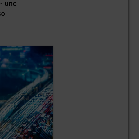
h- und
so