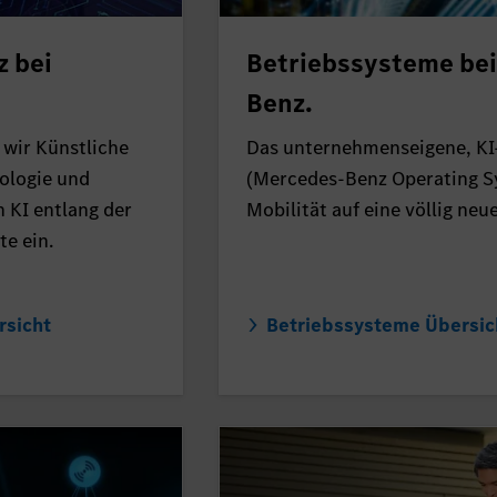
z bei
Betriebssysteme be
Benz.
 wir Künstliche
Das unternehmenseigene, KI
nologie und
(Mercedes-Benz Operating S
n KI entlang der
Mobilität auf eine völlig neu
e ein.
rsicht
Betriebssysteme Übersic