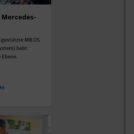
i Mercedes-
-gestützte MB.OS
ystem) hebt
e Ebene.
ht