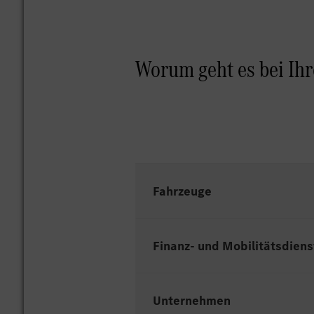
Worum geht es bei Ih
Fahrzeuge
Finanz- und Mobilitätsdiens
Mercedes-Benz - Deutschlan
Mercedes-Benz - Österreich
Unternehmen
Athlon