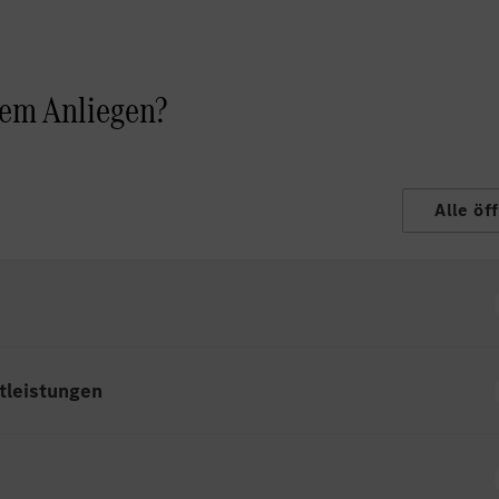
rem Anliegen?
Alle öf
tleistungen
d