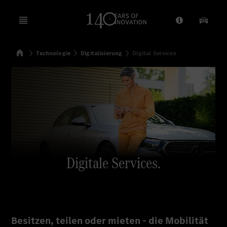
Open menu
Anbieter/Dat
Unsere
Startseite
Technologie
Digitalisierung
Digital Services
Suchen
Digitale Services.
Besitzen, teilen oder mieten - die Mobilität