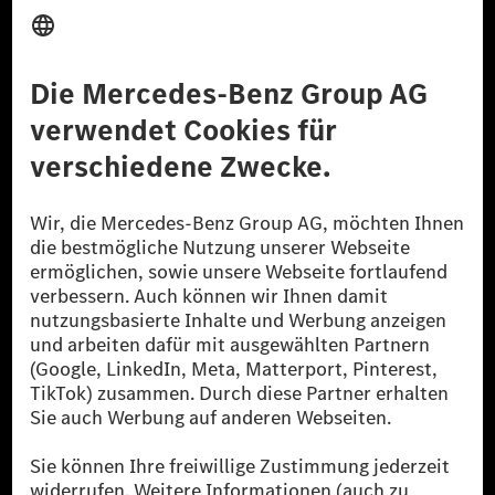
Anbieter
Rechtliche Hinweise
Einstellungen
Datenschutz
Lizenzhinweise Dritter
Barrierefreiheit
© 2026 Mercedes-Benz Group AG. Alle Rechte vorbehalten.
[1] Bilanziell CO₂-neutral bedeutet, dass nicht vermiedene oder nicht
reduzierte CO₂-Emissionen bei der Mercedes-Benz Group durch
zertifizierte Ausgleichsprojekte kompensiert werden.
[2] Renewable Charging ist ein integraler Bestandteil von MB.CHARGE
Public in Europa, den USA, Kanada und China. Sofern an der jeweiligen
Ladestation noch kein Strom aus erneuerbaren Energien vorliegt,
verwendet Renewable Charging Grünstromzertifikate*. Diese stellen
sicher, dass für Ladevorgänge über MB.CHARGE Public eine äquivalente
Strommenge aus erneuerbaren Energien ins Stromnetz eingespeist wird.
Sie stammen ausschließlich aus Wind- und Solarkraftanlagen, die jünger
als sechs Jahre sind.
* Inkl. EKOenergy Ökolabel
* Die angegebenen Werte wurden nach dem vorgeschriebenen
Messverfahren WLTP (Worldwide harmonised Light vehicles Test
Procedure) ermittelt. Die angegebenen Spannweiten beziehen sich auf