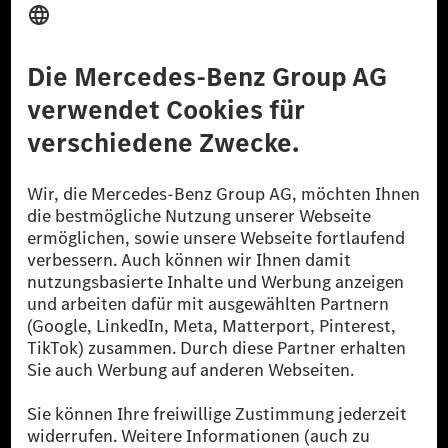
Anbieter
Rechtliche Hinweise
Einstellungen
Datenschutz
Lizenzhinweise Dritter
Barrierefreiheit
© 2026 Mercedes-Benz Group AG. Alle Rechte vorbehalten.
[1] Bilanziell CO₂-neutral bedeutet, dass nicht vermiedene oder nicht
reduzierte CO₂-Emissionen bei der Mercedes-Benz Group durch
zertifizierte Ausgleichsprojekte kompensiert werden.
[2] Renewable Charging ist ein integraler Bestandteil von MB.CHARGE
Public in Europa, den USA, Kanada und China. Sofern an der jeweiligen
Ladestation noch kein Strom aus erneuerbaren Energien vorliegt,
verwendet Renewable Charging Grünstromzertifikate*. Diese stellen
sicher, dass für Ladevorgänge über MB.CHARGE Public eine äquivalente
Strommenge aus erneuerbaren Energien ins Stromnetz eingespeist wird.
Sie stammen ausschließlich aus Wind- und Solarkraftanlagen, die jünger
als sechs Jahre sind.
* Inkl. EKOenergy Ökolabel