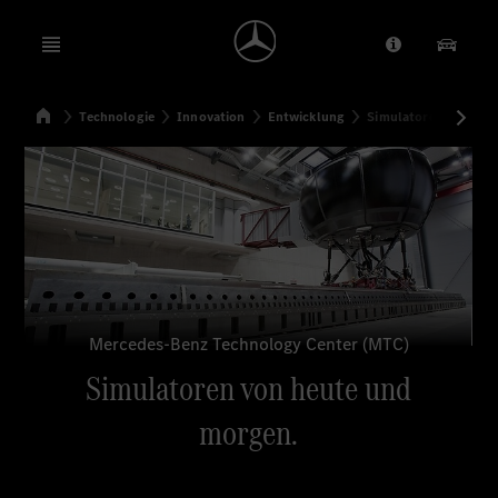
Open menu
Anbieter/Dat
Unsere
Startseite
Technologie
Innovation
Entwicklung
Simulatoren von heu
Suchen
Mercedes-Benz Technology Center (MTC)
Simulatoren von heute und
morgen.