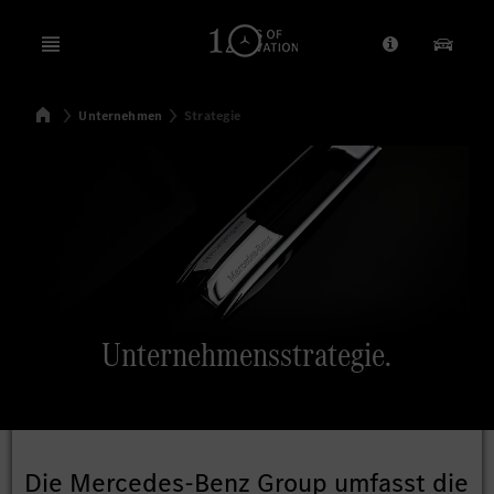
Open menu
Anbieter/Dat
Unsere
Startseite
Unternehmen
Strategie
Suchen
Unternehmensstrategie.
Die Mercedes-Benz Group umfasst die