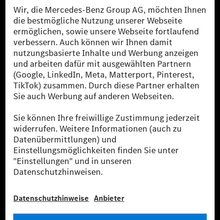
[1] Bilanziell CO₂-neutral bedeutet, dass nicht vermiedene oder nicht
reduzierte CO₂-Emissionen bei der Mercedes-Benz Group durch
zertifizierte Ausgleichsprojekte kompensiert werden.
[2] Renewable Charging ist ein integraler Bestandteil von MB.CHARGE
Public in Europa, den USA, Kanada und China. Sofern an der jeweiligen
Ladestation noch kein Strom aus erneuerbaren Energien vorliegt,
verwendet Renewable Charging Grünstromzertifikate*. Diese stellen
sicher, dass für Ladevorgänge über MB.CHARGE Public eine äquivalente
Strommenge aus erneuerbaren Energien ins Stromnetz eingespeist wird.
Sie stammen ausschließlich aus Wind- und Solarkraftanlagen, die jünger
als sechs Jahre sind.
* Inkl. EKOenergy Ökolabel
* Die angegebenen Werte wurden nach dem vorgeschriebenen
Messverfahren WLTP (Worldwide harmonised Light vehicles Test
Procedure) ermittelt. Die angegebenen Spannweiten beziehen sich auf
den europäischen Markt. Der Energieverbrauch und der CO₂-Ausstoß
eines Pkw sind nicht nur von der effizienten Ausnutzung des Kraftstoffs
bzw. des Energieträgers durch den Pkw, sondern auch vom Fahrstil und
anderen nichttechnischen Faktoren abhängig.
** Der Stromverbrauch wurde auf der Grundlage der VO 692/2008/EG
nach NEFZ ermittelt. Der Stromverbrauch ist abhängig von der
Fahrzeugkonfiguration.
*** Angaben zum Stromverbrauch und zur Reichweite sind vorläufig und
wurden intern nach Maßgabe der Zertifizierungsmethode „WLTP-