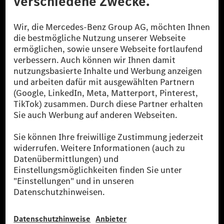
[1] Bilanziell CO₂-neutral bedeutet, dass nicht vermiedene oder nicht
reduzierte CO₂-Emissionen bei der Mercedes-Benz Group durch
zertifizierte Ausgleichsprojekte kompensiert werden.
[2] Renewable Charging ist ein integraler Bestandteil von MB.CHARGE
Public in Europa, den USA, Kanada und China. Sofern an der jeweiligen
Ladestation noch kein Strom aus erneuerbaren Energien vorliegt,
verwendet Renewable Charging Grünstromzertifikate*. Diese stellen
sicher, dass für Ladevorgänge über MB.CHARGE Public eine äquivalente
Strommenge aus erneuerbaren Energien ins Stromnetz eingespeist wird.
Sie stammen ausschließlich aus Wind- und Solarkraftanlagen, die jünger
als sechs Jahre sind.
* Inkl. EKOenergy Ökolabel
* Die angegebenen Werte wurden nach dem vorgeschriebenen
Messverfahren WLTP (Worldwide harmonised Light vehicles Test
Procedure) ermittelt. Die angegebenen Spannweiten beziehen sich auf
den europäischen Markt. Der Energieverbrauch und der CO₂-Ausstoß
eines Pkw sind nicht nur von der effizienten Ausnutzung des Kraftstoffs
bzw. des Energieträgers durch den Pkw, sondern auch vom Fahrstil und
anderen nichttechnischen Faktoren abhängig.
** Der Stromverbrauch wurde auf der Grundlage der VO 692/2008/EG
nach NEFZ ermittelt. Der Stromverbrauch ist abhängig von der
Fahrzeugkonfiguration.