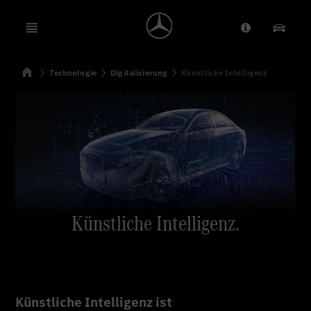
Open menu
Anbieter/Dat
Unsere
Startseite
Technologie
Digitalisierung
Künstliche Intelligenz
Suchen
Künstliche Intelligenz.
Künstliche Intelligenz ist