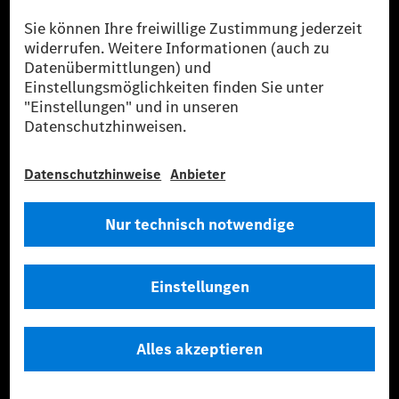
Sie stammen ausschließlich aus Wind- und Solarkraftanlagen, die jünger
als sechs Jahre sind.
* Inkl. EKOenergy Ökolabel
* Die angegebenen Werte wurden nach dem vorgeschriebenen
Messverfahren WLTP (Worldwide harmonised Light vehicles Test
Procedure) ermittelt. Die angegebenen Spannweiten beziehen sich auf
den europäischen Markt. Der Energieverbrauch und der CO₂-Ausstoß
eines Pkw sind nicht nur von der effizienten Ausnutzung des Kraftstoffs
bzw. des Energieträgers durch den Pkw, sondern auch vom Fahrstil und
anderen nichttechnischen Faktoren abhängig.
** Der Stromverbrauch wurde auf der Grundlage der VO 692/2008/EG
nach NEFZ ermittelt. Der Stromverbrauch ist abhängig von der
Fahrzeugkonfiguration.
*** Angaben zum Stromverbrauch und zur Reichweite sind vorläufig und
wurden intern nach Maßgabe der Zertifizierungsmethode „WLTP-
Prüfverfahren“ ermittelt. Es liegen bislang weder bestätigte Werte von
einer amtlich anerkannten Prüforganisation noch eine EG-
Typgenehmigung noch eine Konformitätsbescheinigung mit amtlichen
Werten vor. Abweichungen zwischen den Angaben und den amtlichen
Werten sind möglich.