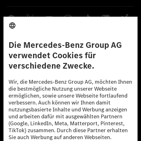
Anbieter
Rechtliche Hinweise
Einstellungen
Datenschutz
Lizenzhinweise Dritter
Barrierefreiheit
© 2026 Mercedes-Benz Group AG. Alle Rechte vorbehalten.
[1] Bilanziell CO₂-neutral bedeutet, dass nicht vermiedene oder nicht
reduzierte CO₂-Emissionen bei der Mercedes-Benz Group durch
zertifizierte Ausgleichsprojekte kompensiert werden.
[2] Renewable Charging ist ein integraler Bestandteil von MB.CHARGE
Public in Europa, den USA, Kanada und China. Sofern an der jeweiligen
Ladestation noch kein Strom aus erneuerbaren Energien vorliegt,
verwendet Renewable Charging Grünstromzertifikate*. Diese stellen
sicher, dass für Ladevorgänge über MB.CHARGE Public eine äquivalente
Strommenge aus erneuerbaren Energien ins Stromnetz eingespeist wird.