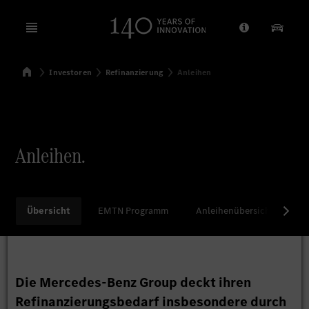
Open menu
Anbieter/Dat
Unsere
Startseite
Investoren
Refinanzierung
Anleihen
Suchen
Anleihen.
Übersicht
EMTN Programm
Anleihenübersicht
I
Die Mercedes-Benz Group deckt ihren
Refinanzierungsbedarf insbesondere durch