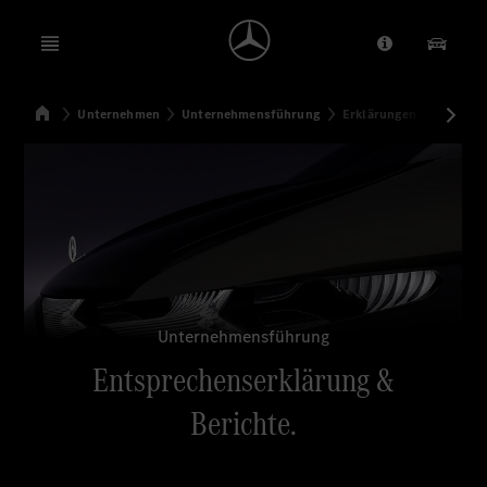
Open menu
Anbieter/Dat
Unsere
Startseite
Unternehmen
Unternehmensführung
Erklärungen & Berichte
Suchen
Unternehmensführung
Entsprechenserklärung &
Berichte.