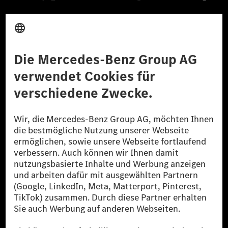
Anbieter
Rechtliche Hinweise
Einstellungen
Datenschutz
Lizenzhinweise Dritter
Barrierefreiheit
© 2026 Mercedes-Benz Group AG. Alle Rechte vorbehalten.
[1] Bilanziell CO₂-neutral bedeutet, dass nicht vermiedene oder nicht
reduzierte CO₂-Emissionen bei der Mercedes-Benz Group durch
zertifizierte Ausgleichsprojekte kompensiert werden.
[2] Renewable Charging ist ein integraler Bestandteil von MB.CHARGE
Public in Europa, den USA, Kanada und China. Sofern an der jeweiligen
Ladestation noch kein Strom aus erneuerbaren Energien vorliegt,
verwendet Renewable Charging Grünstromzertifikate*. Diese stellen
sicher, dass für Ladevorgänge über MB.CHARGE Public eine äquivalente
Strommenge aus erneuerbaren Energien ins Stromnetz eingespeist wird.
Sie stammen ausschließlich aus Wind- und Solarkraftanlagen, die jünger
als sechs Jahre sind.
* Inkl. EKOenergy Ökolabel
* Die angegebenen Werte wurden nach dem vorgeschriebenen