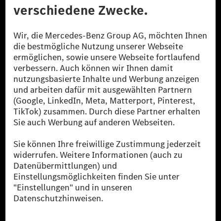
[1] Bilanziell CO₂-neutral bedeutet, dass nicht vermiedene oder nicht
reduzierte CO₂-Emissionen bei der Mercedes-Benz Group durch
zertifizierte Ausgleichsprojekte kompensiert werden.
[2] Renewable Charging ist ein integraler Bestandteil von MB.CHARGE
Public in Europa, den USA, Kanada und China. Sofern an der jeweiligen
Ladestation noch kein Strom aus erneuerbaren Energien vorliegt,
verwendet Renewable Charging Grünstromzertifikate*. Diese stellen
sicher, dass für Ladevorgänge über MB.CHARGE Public eine äquivalente
Strommenge aus erneuerbaren Energien ins Stromnetz eingespeist wird.
Sie stammen ausschließlich aus Wind- und Solarkraftanlagen, die jünger
als sechs Jahre sind.
* Inkl. EKOenergy Ökolabel
* Die angegebenen Werte wurden nach dem vorgeschriebenen
Messverfahren WLTP (Worldwide harmonised Light vehicles Test
Procedure) ermittelt. Die angegebenen Spannweiten beziehen sich auf
den europäischen Markt. Der Energieverbrauch und der CO₂-Ausstoß
eines Pkw sind nicht nur von der effizienten Ausnutzung des Kraftstoffs
bzw. des Energieträgers durch den Pkw, sondern auch vom Fahrstil und
anderen nichttechnischen Faktoren abhängig.
** Der Stromverbrauch wurde auf der Grundlage der VO 692/2008/EG
nach NEFZ ermittelt. Der Stromverbrauch ist abhängig von der
Fahrzeugkonfiguration.