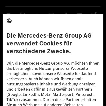
Anbieter
Rechtliche Hinweise
Einstellungen
Datenschutz
Lizenzhinweise Dritter
Barrierefreiheit
© 2026 Mercedes-Benz Group AG. Alle Rechte vorbehalten.
[1] Bilanziell CO₂-neutral bedeutet, dass nicht vermiedene oder nicht
reduzierte CO₂-Emissionen bei der Mercedes-Benz Group durch
zertifizierte Ausgleichsprojekte kompensiert werden.
[2] Renewable Charging ist ein integraler Bestandteil von MB.CHARGE
Public in Europa, den USA, Kanada und China. Sofern an der jeweiligen
Ladestation noch kein Strom aus erneuerbaren Energien vorliegt,
verwendet Renewable Charging Grünstromzertifikate*. Diese stellen
sicher, dass für Ladevorgänge über MB.CHARGE Public eine äquivalente
Strommenge aus erneuerbaren Energien ins Stromnetz eingespeist wird.