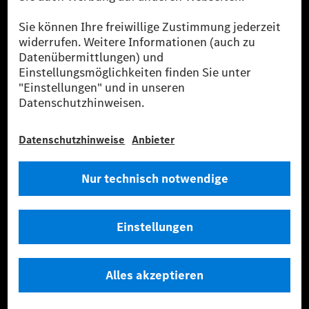
Sie stammen ausschließlich aus Wind- und Solarkraftanlagen, die jünger
als sechs Jahre sind.
* Inkl. EKOenergy Ökolabel
* Die angegebenen Werte wurden nach dem vorgeschriebenen
Messverfahren WLTP (Worldwide harmonised Light vehicles Test
Procedure) ermittelt. Die angegebenen Spannweiten beziehen sich auf
den europäischen Markt. Der Energieverbrauch und der CO₂-Ausstoß
eines Pkw sind nicht nur von der effizienten Ausnutzung des Kraftstoffs
bzw. des Energieträgers durch den Pkw, sondern auch vom Fahrstil und
anderen nichttechnischen Faktoren abhängig.
** Der Stromverbrauch wurde auf der Grundlage der VO 692/2008/EG
nach NEFZ ermittelt. Der Stromverbrauch ist abhängig von der
Fahrzeugkonfiguration.
*** Angaben zum Stromverbrauch und zur Reichweite sind vorläufig und
wurden intern nach Maßgabe der Zertifizierungsmethode „WLTP-
Prüfverfahren“ ermittelt. Es liegen bislang weder bestätigte Werte von
einer amtlich anerkannten Prüforganisation noch eine EG-
Typgenehmigung noch eine Konformitätsbescheinigung mit amtlichen
Werten vor. Abweichungen zwischen den Angaben und den amtlichen
Werten sind möglich.