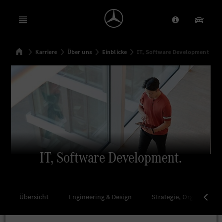
Open menu
Anbieter/Dat
Unsere
Startseite
Karriere
Über uns
Einblicke
IT, Software Development
Suchen
IT, Software Development.
Übersicht
Engineering & Design
Strategie, Organisation