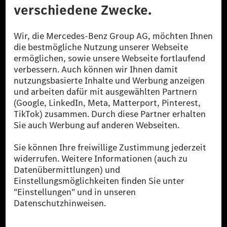
[1] Bilanziell CO₂-neutral bedeutet, dass nicht vermiedene oder nicht
reduzierte CO₂-Emissionen bei der Mercedes-Benz Group durch
zertifizierte Ausgleichsprojekte kompensiert werden.
[2] Renewable Charging ist ein integraler Bestandteil von MB.CHARGE
Public in Europa, den USA, Kanada und China. Sofern an der jeweiligen
Ladestation noch kein Strom aus erneuerbaren Energien vorliegt,
verwendet Renewable Charging Grünstromzertifikate*. Diese stellen
sicher, dass für Ladevorgänge über MB.CHARGE Public eine äquivalente
Strommenge aus erneuerbaren Energien ins Stromnetz eingespeist wird.
Sie stammen ausschließlich aus Wind- und Solarkraftanlagen, die jünger
als sechs Jahre sind.
* Inkl. EKOenergy Ökolabel
* Die angegebenen Werte wurden nach dem vorgeschriebenen
Messverfahren WLTP (Worldwide harmonised Light vehicles Test
Procedure) ermittelt. Die angegebenen Spannweiten beziehen sich auf
den europäischen Markt. Der Energieverbrauch und der CO₂-Ausstoß
eines Pkw sind nicht nur von der effizienten Ausnutzung des Kraftstoffs
bzw. des Energieträgers durch den Pkw, sondern auch vom Fahrstil und
anderen nichttechnischen Faktoren abhängig.
** Der Stromverbrauch wurde auf der Grundlage der VO 692/2008/EG
nach NEFZ ermittelt. Der Stromverbrauch ist abhängig von der
Fahrzeugkonfiguration.