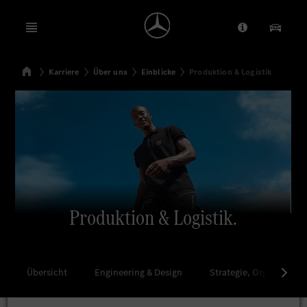
Open menu
Anbieter/Dat
Unsere
Startseite
Karriere
Über uns
Einblicke
Produktion & Logistik
Suchen
Produktion & Logistik.
Übersicht
Engineering & Design
Strategie, Organisation