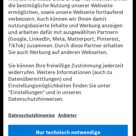
reduzierte CO₂-Emissionen bei der Mercedes-Benz Group durch
zertifizierte Ausgleichsprojekte kompensiert werden.
[2] Renewable Charging ist ein integraler Bestandteil von MB.CHARGE
Public in Europa, den USA, Kanada und China. Sofern an der jeweiligen
Ladestation noch kein Strom aus erneuerbaren Energien vorliegt,
verwendet Renewable Charging Grünstromzertifikate*. Diese stellen
sicher, dass für Ladevorgänge über MB.CHARGE Public eine äquivalente
Strommenge aus erneuerbaren Energien ins Stromnetz eingespeist wird.
Sie stammen ausschließlich aus Wind- und Solarkraftanlagen, die jünger
als sechs Jahre sind.
* Inkl. EKOenergy Ökolabel
* Die angegebenen Werte wurden nach dem vorgeschriebenen
Messverfahren WLTP (Worldwide harmonised Light vehicles Test
Procedure) ermittelt. Die angegebenen Spannweiten beziehen sich auf
den europäischen Markt. Der Energieverbrauch und der CO₂-Ausstoß
eines Pkw sind nicht nur von der effizienten Ausnutzung des Kraftstoffs
bzw. des Energieträgers durch den Pkw, sondern auch vom Fahrstil und
anderen nichttechnischen Faktoren abhängig.
** Der Stromverbrauch wurde auf der Grundlage der VO 692/2008/EG
nach NEFZ ermittelt. Der Stromverbrauch ist abhängig von der
Fahrzeugkonfiguration.
*** Angaben zum Stromverbrauch und zur Reichweite sind vorläufig und
wurden intern nach Maßgabe der Zertifizierungsmethode „WLTP-
Prüfverfahren“ ermittelt. Es liegen bislang weder bestätigte Werte von