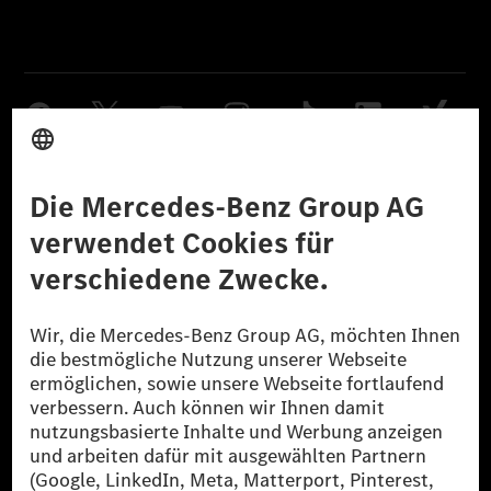
Anbieter
Rechtliche Hinweise
Einstellungen
Datenschutz
Lizenzhinweise Dritter
Barrierefreiheit
© 2026 Mercedes-Benz Group AG. Alle Rechte vorbehalten.
[1] Bilanziell CO₂-neutral bedeutet, dass nicht vermiedene oder nicht
reduzierte CO₂-Emissionen bei der Mercedes-Benz Group durch
zertifizierte Ausgleichsprojekte kompensiert werden.
[2] Renewable Charging ist ein integraler Bestandteil von MB.CHARGE
Public in Europa, den USA, Kanada und China. Sofern an der jeweiligen
Ladestation noch kein Strom aus erneuerbaren Energien vorliegt,