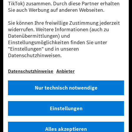
verwendet Renewable Charging Grünstromzertifikate*. Diese stellen
sicher, dass für Ladevorgänge über MB.CHARGE Public eine äquivalente
Strommenge aus erneuerbaren Energien ins Stromnetz eingespeist wird.
Sie stammen ausschließlich aus Wind- und Solarkraftanlagen, die jünger
als sechs Jahre sind.
* Inkl. EKOenergy Ökolabel
* Die angegebenen Werte wurden nach dem vorgeschriebenen
Messverfahren WLTP (Worldwide harmonised Light vehicles Test
Procedure) ermittelt. Die angegebenen Spannweiten beziehen sich auf
den europäischen Markt. Der Energieverbrauch und der CO₂-Ausstoß
eines Pkw sind nicht nur von der effizienten Ausnutzung des Kraftstoffs
bzw. des Energieträgers durch den Pkw, sondern auch vom Fahrstil und
anderen nichttechnischen Faktoren abhängig.
** Der Stromverbrauch wurde auf der Grundlage der VO 692/2008/EG
nach NEFZ ermittelt. Der Stromverbrauch ist abhängig von der
Fahrzeugkonfiguration.
*** Angaben zum Stromverbrauch und zur Reichweite sind vorläufig und
wurden intern nach Maßgabe der Zertifizierungsmethode „WLTP-
Prüfverfahren“ ermittelt. Es liegen bislang weder bestätigte Werte von
einer amtlich anerkannten Prüforganisation noch eine EG-
Typgenehmigung noch eine Konformitätsbescheinigung mit amtlichen
Werten vor. Abweichungen zwischen den Angaben und den amtlichen
Werten sind möglich.