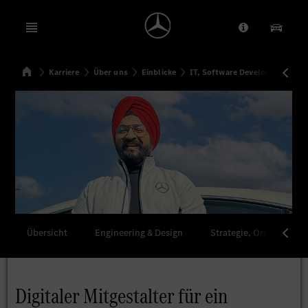
Open menu
Anbieter/Dat
Unsere
Startseite
Karriere
Über uns
Einblicke
IT, Software Development
D
Suchen
Übersicht
Engineering & Design
Strategie, Organisation
Digitaler Mitgestalter für ein