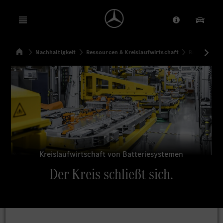
Open menu
Anbieter/Dat
Unsere
Startseite
Nachhaltigkeit
Ressourcen & Kreislaufwirtschaft
Recycling
Suchen
Kreislaufwirtschaft von Batteriesystemen
Der Kreis schließt sich.