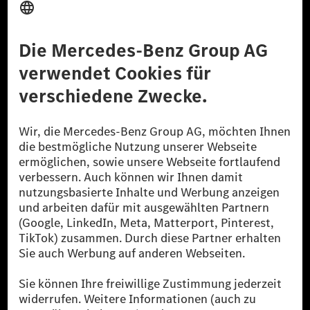
Anbieter
Rechtliche Hinweise
Einstellungen
Datenschutz
Lizenzhinweise Dritter
Barrierefreiheit
© 2026 Mercedes-Benz Group AG. Alle Rechte vorbehalten.
[1] Bilanziell CO₂-neutral bedeutet, dass nicht vermiedene oder nicht
reduzierte CO₂-Emissionen bei der Mercedes-Benz Group durch
zertifizierte Ausgleichsprojekte kompensiert werden.
[2] Renewable Charging ist ein integraler Bestandteil von MB.CHARGE
Public in Europa, den USA, Kanada und China. Sofern an der jeweiligen
Ladestation noch kein Strom aus erneuerbaren Energien vorliegt,
verwendet Renewable Charging Grünstromzertifikate*. Diese stellen
sicher, dass für Ladevorgänge über MB.CHARGE Public eine äquivalente
Strommenge aus erneuerbaren Energien ins Stromnetz eingespeist wird.
Sie stammen ausschließlich aus Wind- und Solarkraftanlagen, die jünger
als sechs Jahre sind.
* Inkl. EKOenergy Ökolabel
* Die angegebenen Werte wurden nach dem vorgeschriebenen