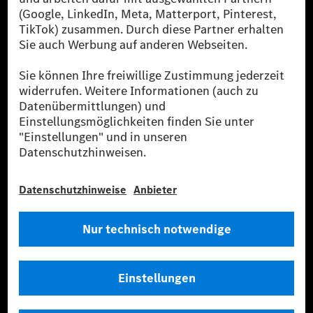
sicher, dass für Ladevorgänge über MB.CHARGE Public eine äquivalente
Strommenge aus erneuerbaren Energien ins Stromnetz eingespeist wird.
Sie stammen ausschließlich aus Wind- und Solarkraftanlagen, die jünger
als sechs Jahre sind.
* Inkl. EKOenergy Ökolabel
* Die angegebenen Werte wurden nach dem vorgeschriebenen
Messverfahren WLTP (Worldwide harmonised Light vehicles Test
Procedure) ermittelt. Die angegebenen Spannweiten beziehen sich auf
den europäischen Markt. Der Energieverbrauch und der CO₂-Ausstoß
eines Pkw sind nicht nur von der effizienten Ausnutzung des Kraftstoffs
bzw. des Energieträgers durch den Pkw, sondern auch vom Fahrstil und
anderen nichttechnischen Faktoren abhängig.
** Der Stromverbrauch wurde auf der Grundlage der VO 692/2008/EG
nach NEFZ ermittelt. Der Stromverbrauch ist abhängig von der
Fahrzeugkonfiguration.
*** Angaben zum Stromverbrauch und zur Reichweite sind vorläufig und
wurden intern nach Maßgabe der Zertifizierungsmethode „WLTP-
Prüfverfahren“ ermittelt. Es liegen bislang weder bestätigte Werte von
einer amtlich anerkannten Prüforganisation noch eine EG-
Typgenehmigung noch eine Konformitätsbescheinigung mit amtlichen
Werten vor. Abweichungen zwischen den Angaben und den amtlichen
Werten sind möglich.