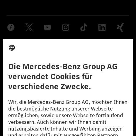
Anbieter
Rechtliche Hinweise
Einstellungen
Datenschutz
Lizenzhinweise Dritter
Barrierefreiheit
© 2026 Mercedes-Benz Group AG. Alle Rechte vorbehalten.
[1] Bilanziell CO₂-neutral bedeutet, dass nicht vermiedene oder nicht
reduzierte CO₂-Emissionen bei der Mercedes-Benz Group durch
zertifizierte Ausgleichsprojekte kompensiert werden.
[2] Renewable Charging ist ein integraler Bestandteil von MB.CHARGE
Public in Europa, den USA, Kanada und China. Sofern an der jeweiligen
Ladestation noch kein Strom aus erneuerbaren Energien vorliegt,
verwendet Renewable Charging Grünstromzertifikate*. Diese stellen