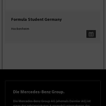
Formula Student Germany
Hockenheim
Die Mercedes-Benz Group.
Die
Mercedes-Benz Group AG
(ehemals
Daimler AG
) ist
eines der erfolgreichsten Automobilunternehmen der