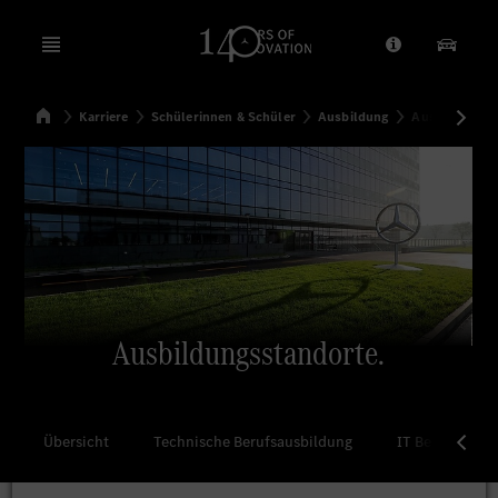
Open menu
Anbieter/Dat
Unsere
Startseite
Karriere
Schülerinnen & Schüler
Ausbildung
Ausbildungss
Suchen
Ausbildungsstandorte.
Übersicht
Technische Berufsausbildung
IT Berufsausb