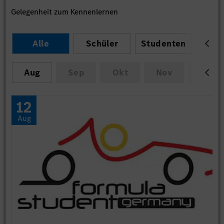
Gelegenheit zum Kennenlernen
Alle
Schüler
Studenten
Abso
Aug
Sep
Okt
Nov
Dez
12
Aug