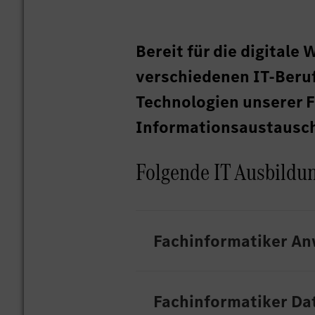
Bereit für die digitale
verschiedenen IT-Beruf
Technologien unserer F
Informationsaustausc
Folgende IT Ausbildung
Fachinformatiker A
Fachinformatiker Da
Software ist genau dein Di