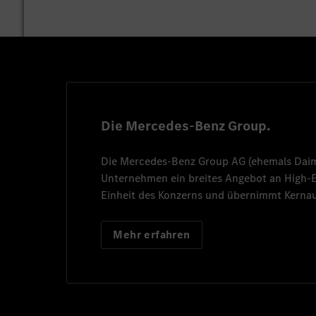
Verantwortungsbewu
Du möchtest dich bewerben? 
Digitalisierungsmanagement 
Die Mercedes-Benz Group.
Play
Die
Mercedes-Benz Group AG
(ehemals
Dai
Hier kannst Du Deine Ausb
Unternehmen ein breites Angebot an High
Play
Einheit des Konzerns und übernimmt Kernau
Wenn aktuell keine Stellen au
Hier kannst Du Deine Ausb
jeweiligen Kontaktmöglichkeit
Mehr erfahren
Stellenbörse veröffentlicht.
Play
Wenn aktuell keine Stellen au
jeweiligen Kontaktmöglichkeit
Hier kannst Du Deine Ausb
Standort
Ausschre
Play
Stellenbörse veröffentlicht.