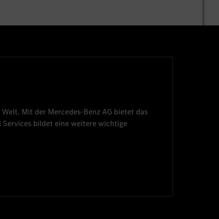
isable
aptions
 Welt. Mit der
Mercedes-Benz AG
bietet das
 Services
bildet eine weitere wichtige
isable
aptions
isable
aptions
isable
aptions