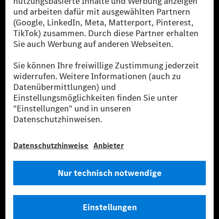
[2] Renewable Charging ist ein integraler Bestandteil von MB.CHARGE
Public in Europa, den USA, Kanada und China. Sofern an der jeweiligen
Ladestation noch kein Strom aus erneuerbaren Energien vorliegt,
verwendet Renewable Charging Grünstromzertifikate*. Diese stellen
sicher, dass für Ladevorgänge über MB.CHARGE Public eine äquivalente
Strommenge aus erneuerbaren Energien ins Stromnetz eingespeist wird.
Sie stammen ausschließlich aus Wind- und Solarkraftanlagen, die jünger
als sechs Jahre sind.
* Inkl. EKOenergy Ökolabel
* Die angegebenen Werte wurden nach dem vorgeschriebenen
Messverfahren WLTP (Worldwide harmonised Light vehicles Test
Procedure) ermittelt. Die angegebenen Spannweiten beziehen sich auf
den europäischen Markt. Der Energieverbrauch und der CO₂-Ausstoß
eines Pkw sind nicht nur von der effizienten Ausnutzung des Kraftstoffs
bzw. des Energieträgers durch den Pkw, sondern auch vom Fahrstil und
anderen nichttechnischen Faktoren abhängig.
** Der Stromverbrauch wurde auf der Grundlage der VO 692/2008/EG
nach NEFZ ermittelt. Der Stromverbrauch ist abhängig von der
Fahrzeugkonfiguration.
*** Angaben zum Stromverbrauch und zur Reichweite sind vorläufig und
wurden intern nach Maßgabe der Zertifizierungsmethode „WLTP-
Prüfverfahren“ ermittelt. Es liegen bislang weder bestätigte Werte von
einer amtlich anerkannten Prüforganisation noch eine EG-
Typgenehmigung noch eine Konformitätsbescheinigung mit amtlichen
Werten vor. Abweichungen zwischen den Angaben und den amtlichen