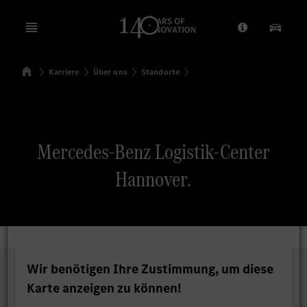
Open menu
Anbieter/Dat
Unsere
Startseite
Karriere
Über uns
Standorte
Suchen
Mercedes-Benz Logistik-Center
Hannover.
Wir benötigen Ihre Zustimmung, um diese
Karte anzeigen zu können!