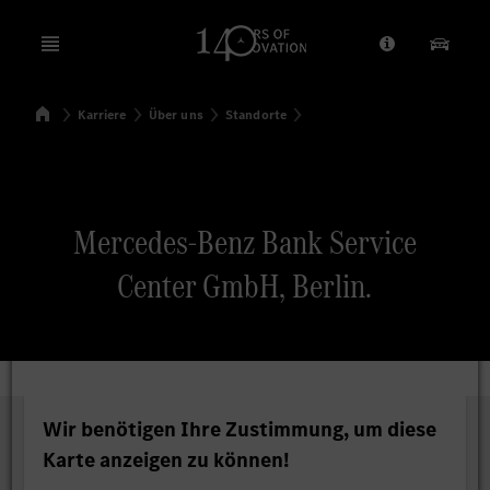
Open menu
Anbieter/Dat
Unsere
Startseite
Karriere
Über uns
Standorte
Suchen
Mercedes-Benz Bank Service
Center GmbH, Berlin.
Wir benötigen Ihre Zustimmung, um diese
Karte anzeigen zu können!