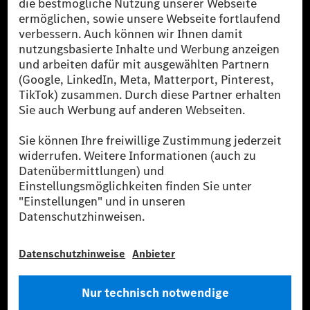
[1] Bilanziell CO₂-neutral bedeutet, dass nicht vermiedene oder nicht
reduzierte CO₂-Emissionen bei der Mercedes-Benz Group durch
zertifizierte Ausgleichsprojekte kompensiert werden.
[2] Renewable Charging ist ein integraler Bestandteil von MB.CHARGE
Public in Europa, den USA, Kanada und China. Sofern an der jeweiligen
Ladestation noch kein Strom aus erneuerbaren Energien vorliegt,
verwendet Renewable Charging Grünstromzertifikate*. Diese stellen
sicher, dass für Ladevorgänge über MB.CHARGE Public eine äquivalente
Strommenge aus erneuerbaren Energien ins Stromnetz eingespeist wird.
Sie stammen ausschließlich aus Wind- und Solarkraftanlagen, die jünger
als sechs Jahre sind.
* Inkl. EKOenergy Ökolabel
* Die angegebenen Werte wurden nach dem vorgeschriebenen
Messverfahren WLTP (Worldwide harmonised Light vehicles Test
Procedure) ermittelt. Die angegebenen Spannweiten beziehen sich auf
den europäischen Markt. Der Energieverbrauch und der CO₂-Ausstoß
eines Pkw sind nicht nur von der effizienten Ausnutzung des Kraftstoffs
bzw. des Energieträgers durch den Pkw, sondern auch vom Fahrstil und
anderen nichttechnischen Faktoren abhängig.
** Der Stromverbrauch wurde auf der Grundlage der VO 692/2008/EG
nach NEFZ ermittelt. Der Stromverbrauch ist abhängig von der
Fahrzeugkonfiguration.
*** Angaben zum Stromverbrauch und zur Reichweite sind vorläufig und
wurden intern nach Maßgabe der Zertifizierungsmethode „WLTP-