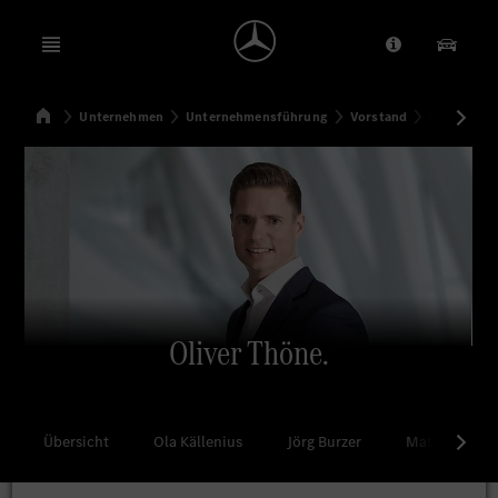
Open menu
Anbieter/Dat
Unsere
Startseite
Unternehmen
Unternehmensführung
Vorstand
Oliver Thö
Suchen
Oliver Thöne.
Übersicht
Ola Källenius
Jörg Burzer
Mathias Geis