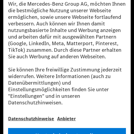
[1] Bilanziell CO₂-neutral bedeutet, dass nicht vermiedene oder nicht
reduzierte CO₂-Emissionen bei der Mercedes-Benz Group durch
zertifizierte Ausgleichsprojekte kompensiert werden.
[2] Renewable Charging ist ein integraler Bestandteil von MB.CHARGE
Public in Europa, den USA, Kanada und China. Sofern an der jeweiligen
Ladestation noch kein Strom aus erneuerbaren Energien vorliegt,
verwendet Renewable Charging Grünstromzertifikate*. Diese stellen
sicher, dass für Ladevorgänge über MB.CHARGE Public eine äquivalente
Strommenge aus erneuerbaren Energien ins Stromnetz eingespeist wird.
Sie stammen ausschließlich aus Wind- und Solarkraftanlagen, die jünger
als sechs Jahre sind.
* Inkl. EKOenergy Ökolabel
* Die angegebenen Werte wurden nach dem vorgeschriebenen
Messverfahren WLTP (Worldwide harmonised Light vehicles Test
Procedure) ermittelt. Die angegebenen Spannweiten beziehen sich auf
den europäischen Markt. Der Energieverbrauch und der CO₂-Ausstoß
eines Pkw sind nicht nur von der effizienten Ausnutzung des Kraftstoffs
bzw. des Energieträgers durch den Pkw, sondern auch vom Fahrstil und
anderen nichttechnischen Faktoren abhängig.
** Der Stromverbrauch wurde auf der Grundlage der VO 692/2008/EG
nach NEFZ ermittelt. Der Stromverbrauch ist abhängig von der
Fahrzeugkonfiguration.