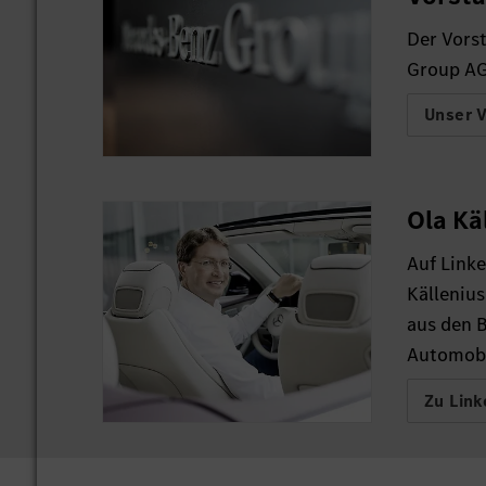
Der Vors
Group AG
Unser 
Ola Kä
Auf Linke
Källeniu
aus den 
Automobi
Zu Link