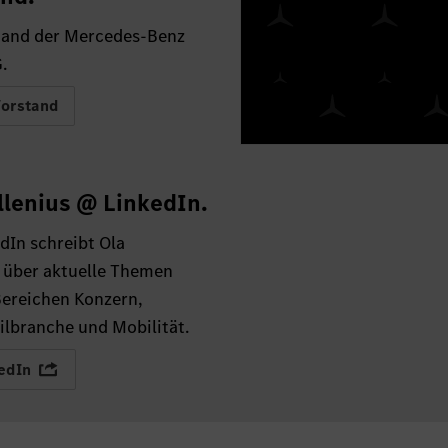
tand der Mercedes-Benz
.
Vorstand
llenius @ LinkedIn.
dIn schreibt Ola
s über aktuelle Themen
Bereichen Konzern,
lbranche und Mobilität.
edIn