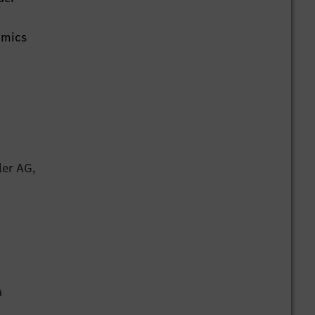
omics
ler AG,
a