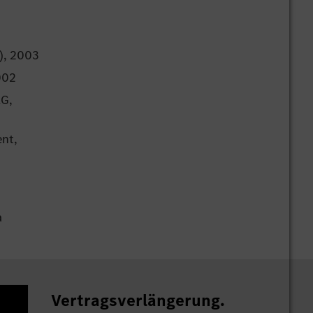
), 2003
002
AG,
nt,
a
Vertragsverlängerung.