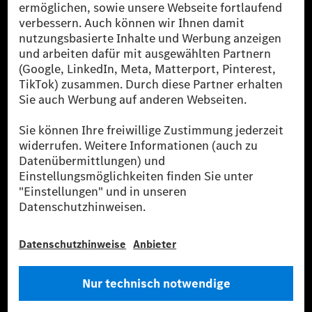
[2] Renewable Charging ist ein integraler Bestandteil von MB.CHARGE
Public in Europa, den USA, Kanada und China. Sofern an der jeweiligen
Ladestation noch kein Strom aus erneuerbaren Energien vorliegt,
verwendet Renewable Charging Grünstromzertifikate*. Diese stellen
sicher, dass für Ladevorgänge über MB.CHARGE Public eine äquivalente
Strommenge aus erneuerbaren Energien ins Stromnetz eingespeist wird.
Sie stammen ausschließlich aus Wind- und Solarkraftanlagen, die jünger
als sechs Jahre sind.
* Inkl. EKOenergy Ökolabel
* Die angegebenen Werte wurden nach dem vorgeschriebenen
Messverfahren WLTP (Worldwide harmonised Light vehicles Test
Procedure) ermittelt. Die angegebenen Spannweiten beziehen sich auf
den europäischen Markt. Der Energieverbrauch und der CO₂-Ausstoß
eines Pkw sind nicht nur von der effizienten Ausnutzung des Kraftstoffs
bzw. des Energieträgers durch den Pkw, sondern auch vom Fahrstil und
anderen nichttechnischen Faktoren abhängig.
** Der Stromverbrauch wurde auf der Grundlage der VO 692/2008/EG
nach NEFZ ermittelt. Der Stromverbrauch ist abhängig von der
Fahrzeugkonfiguration.
*** Angaben zum Stromverbrauch und zur Reichweite sind vorläufig und
wurden intern nach Maßgabe der Zertifizierungsmethode „WLTP-
Prüfverfahren“ ermittelt. Es liegen bislang weder bestätigte Werte von
einer amtlich anerkannten Prüforganisation noch eine EG-
Typgenehmigung noch eine Konformitätsbescheinigung mit amtlichen