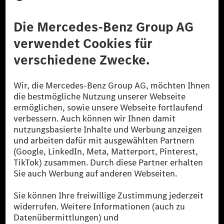
Datenschutz
Lizenzhinweise Dritter
Barrierefreiheit
© 2026 Mercedes-Benz Group AG. Alle Rechte vorbehalten.
[1] Bilanziell CO₂-neutral bedeutet, dass nicht vermiedene oder nicht
reduzierte CO₂-Emissionen bei der Mercedes-Benz Group durch
zertifizierte Ausgleichsprojekte kompensiert werden.
[2] Renewable Charging ist ein integraler Bestandteil von MB.CHARGE
Public in Europa, den USA, Kanada und China. Sofern an der jeweiligen
Ladestation noch kein Strom aus erneuerbaren Energien vorliegt,
verwendet Renewable Charging Grünstromzertifikate*. Diese stellen
sicher, dass für Ladevorgänge über MB.CHARGE Public eine äquivalente
Strommenge aus erneuerbaren Energien ins Stromnetz eingespeist wird.
Sie stammen ausschließlich aus Wind- und Solarkraftanlagen, die jünger
als sechs Jahre sind.
* Inkl. EKOenergy Ökolabel
* Die angegebenen Werte wurden nach dem vorgeschriebenen
Messverfahren WLTP (Worldwide harmonised Light vehicles Test
Procedure) ermittelt. Die angegebenen Spannweiten beziehen sich auf
den europäischen Markt. Der Energieverbrauch und der CO₂-Ausstoß
eines Pkw sind nicht nur von der effizienten Ausnutzung des Kraftstoffs