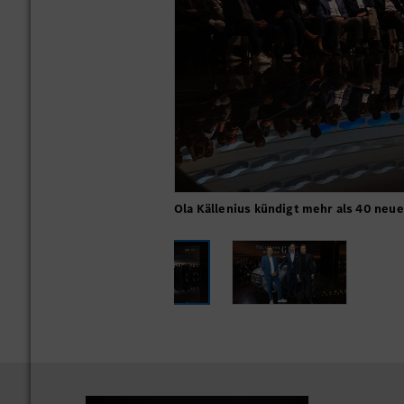
Ola Källenius kündigt mehr als 40 neue