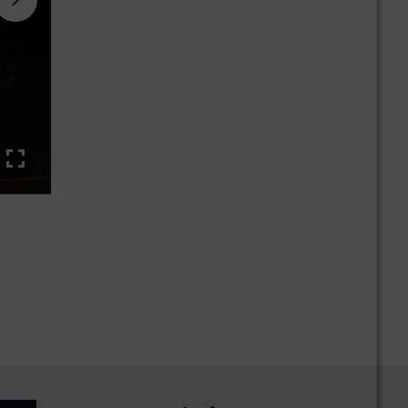
GLC-Weltpremiere in München mit Mathias Geisen, Ola Käll