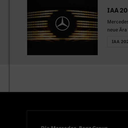
IAA 20
Mercedes
neue Ära 
IAA 20