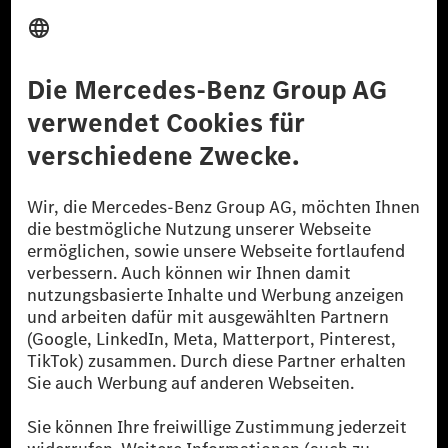
Anbieter
Rechtliche Hinweise
Einstellungen
Datenschutz
Lizenzhinweise Dritter
Barrierefreiheit
© 2026 Mercedes-Benz Group AG. Alle Rechte vorbehalten.
[1] Bilanziell CO₂-neutral bedeutet, dass nicht vermiedene oder nicht
reduzierte CO₂-Emissionen bei der Mercedes-Benz Group durch
zertifizierte Ausgleichsprojekte kompensiert werden.
[2] Renewable Charging ist ein integraler Bestandteil von MB.CHARGE
Public in Europa, den USA, Kanada und China. Sofern an der jeweiligen
Ladestation noch kein Strom aus erneuerbaren Energien vorliegt,
verwendet Renewable Charging Grünstromzertifikate*. Diese stellen
sicher, dass für Ladevorgänge über MB.CHARGE Public eine äquivalente
Strommenge aus erneuerbaren Energien ins Stromnetz eingespeist wird.
Sie stammen ausschließlich aus Wind- und Solarkraftanlagen, die jünger
als sechs Jahre sind.
* Inkl. EKOenergy Ökolabel