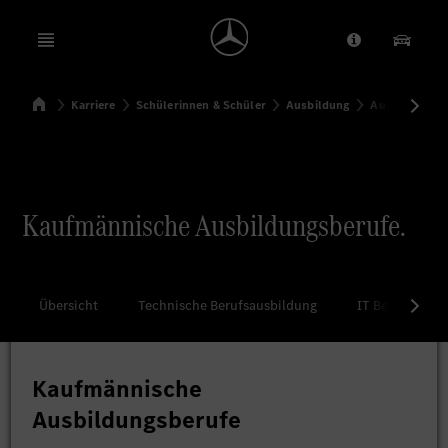
Open menu
Anbieter/Dat
Unsere
Startseite
Karriere
Schülerinnen & Schüler
Ausbildung
Ausbildungss
Suchen
Kaufmännische Ausbildungsberufe.
Übersicht
Technische Berufsausbildung
IT Berufsausb
Kaufmännische
Ausbildungsberufe