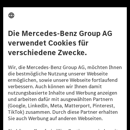
Anbieter
Rechtliche Hinweise
Einstellungen
Datenschutz
Lizenzhinweise Dritter
Barrierefreiheit
© 2026 Mercedes-Benz Group AG. Alle Rechte vorbehalten.
[1] Bilanziell CO₂-neutral bedeutet, dass nicht vermiedene oder nicht
reduzierte CO₂-Emissionen bei der Mercedes-Benz Group durch
zertifizierte Ausgleichsprojekte kompensiert werden.
[2] Renewable Charging ist ein integraler Bestandteil von MB.CHARGE
Public in Europa, den USA, Kanada und China. Sofern an der jeweiligen
Ladestation noch kein Strom aus erneuerbaren Energien vorliegt,
verwendet Renewable Charging Grünstromzertifikate*. Diese stellen
sicher, dass für Ladevorgänge über MB.CHARGE Public eine äquivalente
Strommenge aus erneuerbaren Energien ins Stromnetz eingespeist wird.
Sie stammen ausschließlich aus Wind- und Solarkraftanlagen, die jünger
als sechs Jahre sind.
* Inkl. EKOenergy Ökolabel
* Die angegebenen Werte wurden nach dem vorgeschriebenen