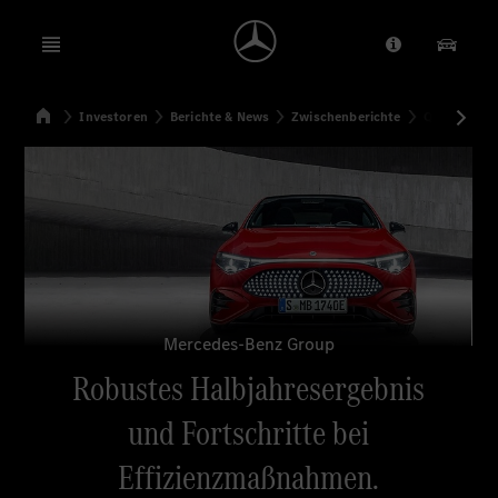
Open menu
Anbieter/Dat
Unsere
Startseite
Investoren
Berichte & News
Zwischenberichte
Q2 2025
Suchen
Mercedes-Benz Group
Robustes Halbjahresergebnis
und Fortschritte bei
Effizienzmaßnahmen.