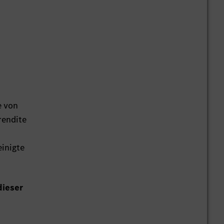
e von
rendite
einigte
dieser