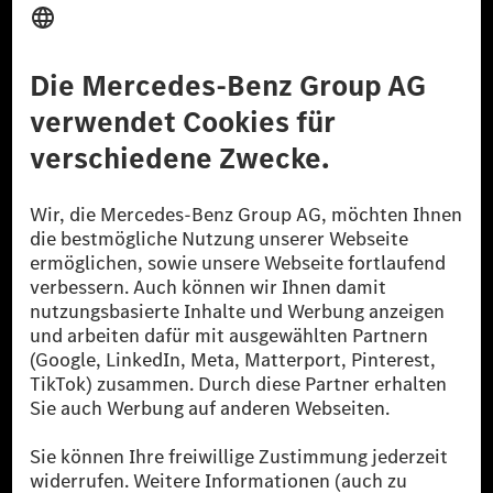
Datenschutz
Lizenzhinweise Dritter
Barrierefreiheit
© 2026 Mercedes-Benz Group AG. Alle Rechte vorbehalten.
[1] Bilanziell CO₂-neutral bedeutet, dass nicht vermiedene oder nicht
reduzierte CO₂-Emissionen bei der Mercedes-Benz Group durch
zertifizierte Ausgleichsprojekte kompensiert werden.
[2] Renewable Charging ist ein integraler Bestandteil von MB.CHARGE
Public in Europa, den USA, Kanada und China. Sofern an der jeweiligen
Ladestation noch kein Strom aus erneuerbaren Energien vorliegt,
verwendet Renewable Charging Grünstromzertifikate*. Diese stellen
sicher, dass für Ladevorgänge über MB.CHARGE Public eine äquivalente
Strommenge aus erneuerbaren Energien ins Stromnetz eingespeist wird.
Sie stammen ausschließlich aus Wind- und Solarkraftanlagen, die jünger
als sechs Jahre sind.
* Inkl. EKOenergy Ökolabel
* Die angegebenen Werte wurden nach dem vorgeschriebenen
Messverfahren WLTP (Worldwide harmonised Light vehicles Test
Procedure) ermittelt. Die angegebenen Spannweiten beziehen sich auf