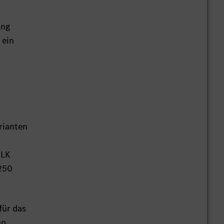
ung
 ein
rianten
GLK
250
für das
no