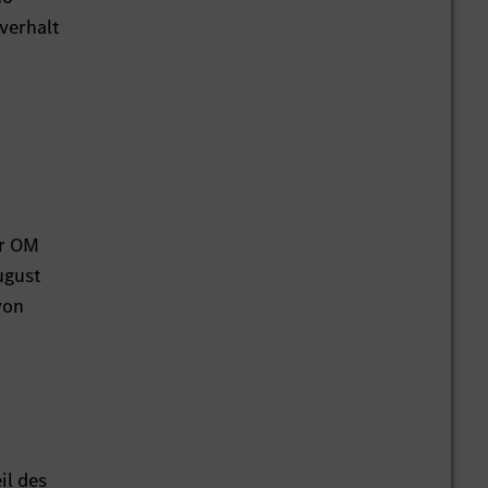
verhalt
or OM
ugust
von
il des