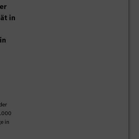
er
ät in
in
der
1.000
e in