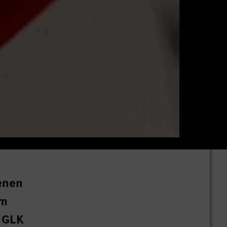
enen
em
z GLK