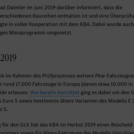
at Daimler im Juni 2019 darüber informiert, dass die
verschiedenen Baureihen enthalten ist und eine Überprüf
lgte in voller Kooperation mit dem KBA. Dabei wurde auch
iges Messprogramm umgesetzt.
 2019
BA im Rahmen des Prüfprozesses weitere Pkw-Fahrzeugva
r rund 17.000 Fahrzeuge in Europa (davon etwa 10.000 in
de erlassen.
Wie bereits berichtet
ging es dabei um den 
Euro 5 sowie bestimmte ältere Varianten des Modells E 
o 5.
g für den GLK hat das KBA im Herbst 2019 einen Bescheid 
printers sowie für ältere Fahrzeuge des Modells Vito/Via