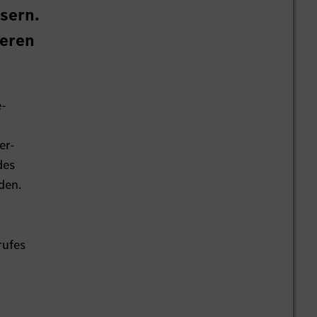
sern.
teren
e-
er-
des
den.
rufes