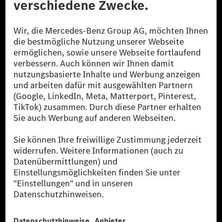
[1] Bilanziell CO₂-neutral bedeutet, dass nicht vermiedene oder nicht
reduzierte CO₂-Emissionen bei der Mercedes-Benz Group durch
zertifizierte Ausgleichsprojekte kompensiert werden.
[2] Renewable Charging ist ein integraler Bestandteil von MB.CHARGE
Public in Europa, den USA, Kanada und China. Sofern an der jeweiligen
Ladestation noch kein Strom aus erneuerbaren Energien vorliegt,
verwendet Renewable Charging Grünstromzertifikate*. Diese stellen
sicher, dass für Ladevorgänge über MB.CHARGE Public eine äquivalente
Strommenge aus erneuerbaren Energien ins Stromnetz eingespeist wird.
Sie stammen ausschließlich aus Wind- und Solarkraftanlagen, die jünger
als sechs Jahre sind.
* Inkl. EKOenergy Ökolabel
* Die angegebenen Werte wurden nach dem vorgeschriebenen
Messverfahren WLTP (Worldwide harmonised Light vehicles Test
Procedure) ermittelt. Die angegebenen Spannweiten beziehen sich auf
den europäischen Markt. Der Energieverbrauch und der CO₂-Ausstoß
eines Pkw sind nicht nur von der effizienten Ausnutzung des Kraftstoffs
bzw. des Energieträgers durch den Pkw, sondern auch vom Fahrstil und
anderen nichttechnischen Faktoren abhängig.
** Der Stromverbrauch wurde auf der Grundlage der VO 692/2008/EG
nach NEFZ ermittelt. Der Stromverbrauch ist abhängig von der
Fahrzeugkonfiguration.