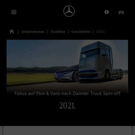
Open menu
Anbieter/Dat
Unsere
Startseite
Unternehmen
Tradition
Geschichte
2021:
Suchen
Fokus auf Pkw & Vans nach Daimler Truck Spin-off
2021.