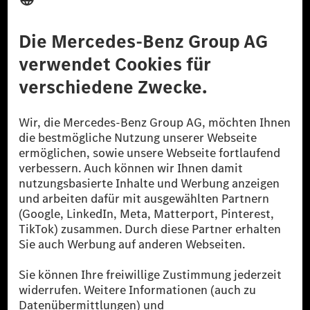
Anbieter
Rechtliche Hinweise
Einstellungen
Datenschutz
Lizenzhinweise Dritter
Barrierefreiheit
© 2026 Mercedes-Benz Group AG. Alle Rechte vorbehalten.
[1] Bilanziell CO₂-neutral bedeutet, dass nicht vermiedene oder nicht
reduzierte CO₂-Emissionen bei der Mercedes-Benz Group durch
zertifizierte Ausgleichsprojekte kompensiert werden.
[2] Renewable Charging ist ein integraler Bestandteil von MB.CHARGE
Public in Europa, den USA, Kanada und China. Sofern an der jeweiligen
Ladestation noch kein Strom aus erneuerbaren Energien vorliegt,
verwendet Renewable Charging Grünstromzertifikate*. Diese stellen
sicher, dass für Ladevorgänge über MB.CHARGE Public eine äquivalente
Strommenge aus erneuerbaren Energien ins Stromnetz eingespeist wird.
Sie stammen ausschließlich aus Wind- und Solarkraftanlagen, die jünger
als sechs Jahre sind.
* Inkl. EKOenergy Ökolabel
* Die angegebenen Werte wurden nach dem vorgeschriebenen