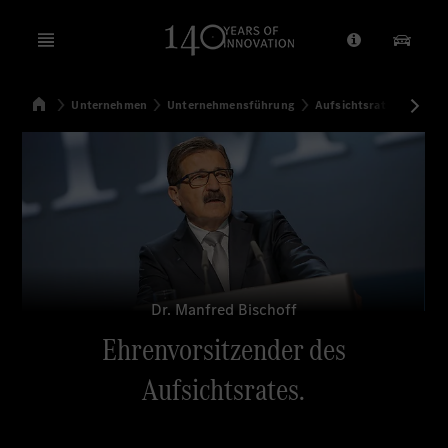
Open menu
Anbieter/Dat
Unsere
Startseite
Unternehmen
Unternehmensführung
Aufsichtsrat
Ehrenvo
Suchen
Dr. Manfred Bischoff
Ehrenvorsitzender des
Aufsichtsrates.