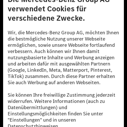
© 2026 Mercedes-Benz Group AG. Alle Rechte vorbehalten.
[1] Bilanziell CO₂-neutral bedeutet, dass nicht vermiedene oder nicht
reduzierte CO₂-Emissionen bei der Mercedes-Benz Group durch
zertifizierte Ausgleichsprojekte kompensiert werden.
[2] Renewable Charging ist ein integraler Bestandteil von MB.CHARGE
Public in Europa, den USA, Kanada und China. Sofern an der jeweiligen
Ladestation noch kein Strom aus erneuerbaren Energien vorliegt,
verwendet Renewable Charging Grünstromzertifikate*. Diese stellen
sicher, dass für Ladevorgänge über MB.CHARGE Public eine äquivalente
Strommenge aus erneuerbaren Energien ins Stromnetz eingespeist wird.
Sie stammen ausschließlich aus Wind- und Solarkraftanlagen, die jünger
als sechs Jahre sind.
* Inkl. EKOenergy Ökolabel
* Die angegebenen Werte wurden nach dem vorgeschriebenen
Messverfahren WLTP (Worldwide harmonised Light vehicles Test
Procedure) ermittelt. Die angegebenen Spannweiten beziehen sich auf
den europäischen Markt. Der Energieverbrauch und der CO₂-Ausstoß
eines Pkw sind nicht nur von der effizienten Ausnutzung des Kraftstoffs
bzw. des Energieträgers durch den Pkw, sondern auch vom Fahrstil und
anderen nichttechnischen Faktoren abhängig.