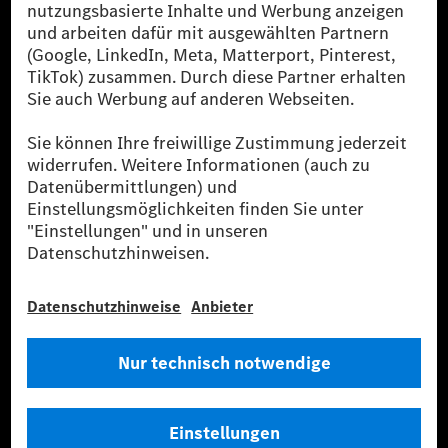
[2] Renewable Charging ist ein integraler Bestandteil von MB.CHARGE
Public in Europa, den USA, Kanada und China. Sofern an der jeweiligen
Ladestation noch kein Strom aus erneuerbaren Energien vorliegt,
verwendet Renewable Charging Grünstromzertifikate*. Diese stellen
sicher, dass für Ladevorgänge über MB.CHARGE Public eine äquivalente
Strommenge aus erneuerbaren Energien ins Stromnetz eingespeist wird.
Sie stammen ausschließlich aus Wind- und Solarkraftanlagen, die jünger
als sechs Jahre sind.
* Inkl. EKOenergy Ökolabel
* Die angegebenen Werte wurden nach dem vorgeschriebenen
Messverfahren WLTP (Worldwide harmonised Light vehicles Test
Procedure) ermittelt. Die angegebenen Spannweiten beziehen sich auf
den europäischen Markt. Der Energieverbrauch und der CO₂-Ausstoß
eines Pkw sind nicht nur von der effizienten Ausnutzung des Kraftstoffs
bzw. des Energieträgers durch den Pkw, sondern auch vom Fahrstil und
anderen nichttechnischen Faktoren abhängig.
** Der Stromverbrauch wurde auf der Grundlage der VO 692/2008/EG
nach NEFZ ermittelt. Der Stromverbrauch ist abhängig von der
Fahrzeugkonfiguration.
*** Angaben zum Stromverbrauch und zur Reichweite sind vorläufig und
wurden intern nach Maßgabe der Zertifizierungsmethode „WLTP-
Prüfverfahren“ ermittelt. Es liegen bislang weder bestätigte Werte von
einer amtlich anerkannten Prüforganisation noch eine EG-
Typgenehmigung noch eine Konformitätsbescheinigung mit amtlichen