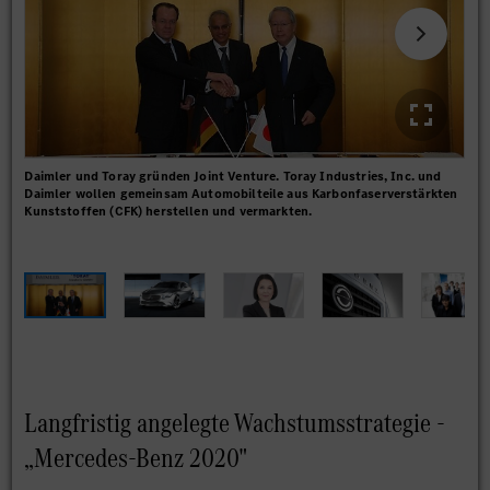
Daimler und Toray gründen Joint Venture. Toray Industries, Inc. und
Con
Daimler wollen gemeinsam Automobilteile aus Karbonfaserverstärkten
Kom
Kunststoffen (CFK) herstellen und vermarkten.
Apr
sig
Langfristig angelegte Wachstumsstrategie -
„Mercedes-Benz 2020"