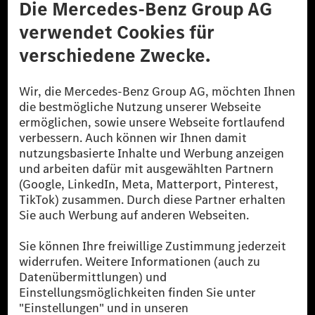
Datenschutz
Lizenzhinweise Dritter
Barrierefreiheit
© 2026 Mercedes-Benz Group AG. Alle Rechte vorbehalten.
[1] Bilanziell CO₂-neutral bedeutet, dass nicht vermiedene oder nicht
reduzierte CO₂-Emissionen bei der Mercedes-Benz Group durch
zertifizierte Ausgleichsprojekte kompensiert werden.
[2] Renewable Charging ist ein integraler Bestandteil von MB.CHARGE
Public in Europa, den USA, Kanada und China. Sofern an der jeweiligen
Ladestation noch kein Strom aus erneuerbaren Energien vorliegt,
verwendet Renewable Charging Grünstromzertifikate*. Diese stellen
sicher, dass für Ladevorgänge über MB.CHARGE Public eine äquivalente
Strommenge aus erneuerbaren Energien ins Stromnetz eingespeist wird.
Sie stammen ausschließlich aus Wind- und Solarkraftanlagen, die jünger
als sechs Jahre sind.
* Inkl. EKOenergy Ökolabel
* Die angegebenen Werte wurden nach dem vorgeschriebenen
Messverfahren WLTP (Worldwide harmonised Light vehicles Test
Procedure) ermittelt. Die angegebenen Spannweiten beziehen sich auf
den europäischen Markt. Der Energieverbrauch und der CO₂-Ausstoß