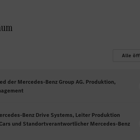
läum
Alle öf
lied der Mercedes-Benz Group AG. Produktion,
anagement
rcedes-Benz Drive Systems, Leiter Produktion
rtürkheim steht mit seinem großartigen Teamfür die
Cars und Standortverantwortlicher Mercedes-Benz
des-Benz. Mit neuen, zukunftsfähigen High-Tech-Produkt
e Geschichte weiter fortzuschreiben. Untertürkheim wird 