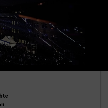
hte
on