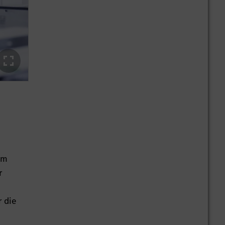
em
r
r die