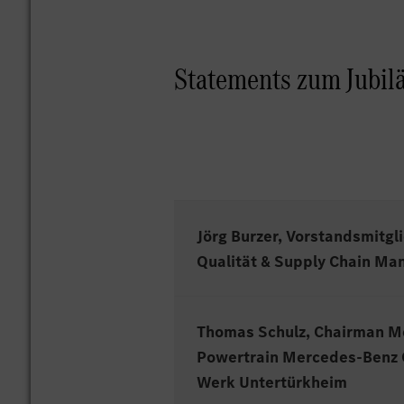
Statements zum Jubi
Jörg Burzer, Vorstandsmitg
Qualität & Supply Chain M
Thomas Schulz, Chairman Me
„Der Standort Stuttgart-Unte
Powertrain Mercedes-Benz 
Erfolgsgeschichte von Merce
Werk Untertürkheim
ist der Standort bereit, dies