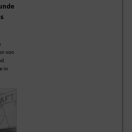
tunde
es
n
on von
nd
e in