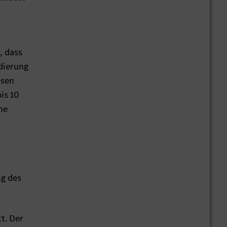
, dass
idierung
esen
is 10
ne
ng des
t. Der