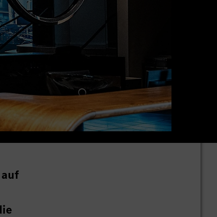
 auf
s
die