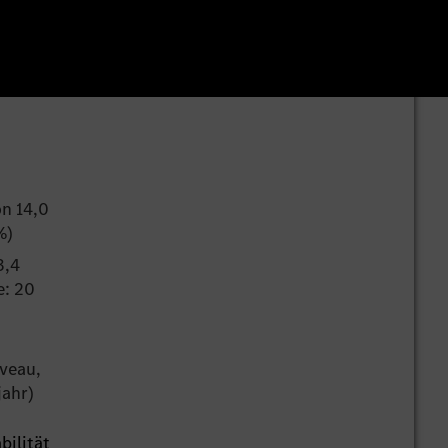
n 14,0
%)
3,4
e: 20
iveau,
jahr)
bilität