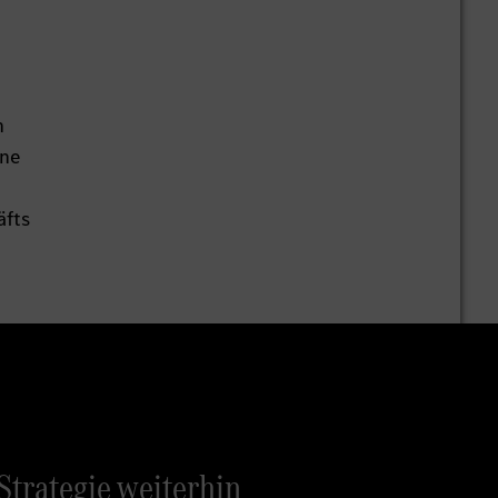
n
ine
äfts
Strategie weiterhin