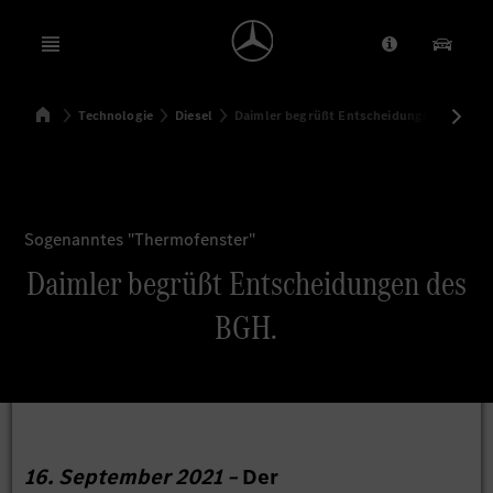
Open menu
Anbieter/Dat
Unsere
Startseite
Technologie
Diesel
Daimler begrüßt Entscheidungen des BGH
Suchen
Sogenanntes "Thermofenster"
Daimler begrüßt Entscheidungen des
BGH.
16. September 2021 –
Der