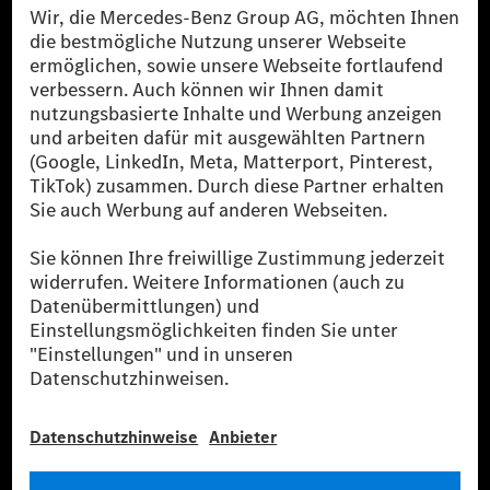
[1] Bilanziell CO₂-neutral bedeutet, dass nicht vermiedene oder nicht
reduzierte CO₂-Emissionen bei der Mercedes-Benz Group durch
zertifizierte Ausgleichsprojekte kompensiert werden.
[2] Renewable Charging ist ein integraler Bestandteil von MB.CHARGE
Public in Europa, den USA, Kanada und China. Sofern an der jeweiligen
Ladestation noch kein Strom aus erneuerbaren Energien vorliegt,
verwendet Renewable Charging Grünstromzertifikate*. Diese stellen
sicher, dass für Ladevorgänge über MB.CHARGE Public eine äquivalente
Strommenge aus erneuerbaren Energien ins Stromnetz eingespeist wird.
Sie stammen ausschließlich aus Wind- und Solarkraftanlagen, die jünger
als sechs Jahre sind.
* Inkl. EKOenergy Ökolabel
* Die angegebenen Werte wurden nach dem vorgeschriebenen
Messverfahren WLTP (Worldwide harmonised Light vehicles Test
Procedure) ermittelt. Die angegebenen Spannweiten beziehen sich auf
den europäischen Markt. Der Energieverbrauch und der CO₂-Ausstoß
eines Pkw sind nicht nur von der effizienten Ausnutzung des Kraftstoffs
bzw. des Energieträgers durch den Pkw, sondern auch vom Fahrstil und
anderen nichttechnischen Faktoren abhängig.
** Der Stromverbrauch wurde auf der Grundlage der VO 692/2008/EG
nach NEFZ ermittelt. Der Stromverbrauch ist abhängig von der
Fahrzeugkonfiguration.