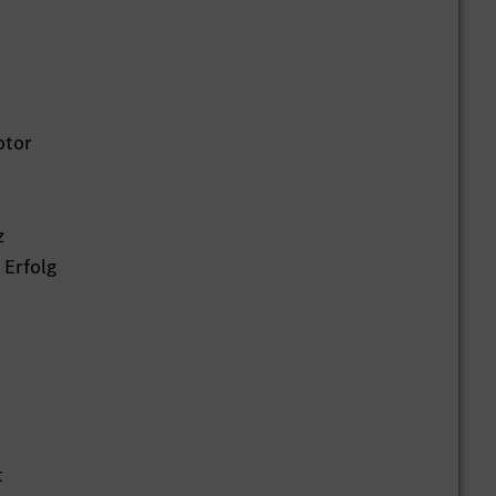
otor
z
 Erfolg
t