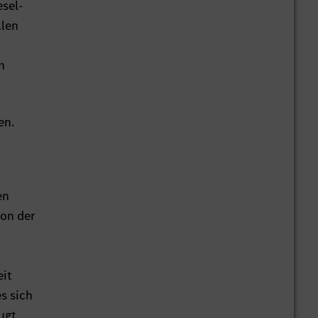
sel-
llen
n
en.
en
von der
eit
s sich
ugt,