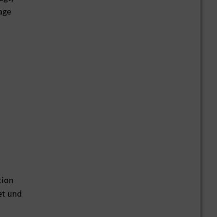
age
tion
et und