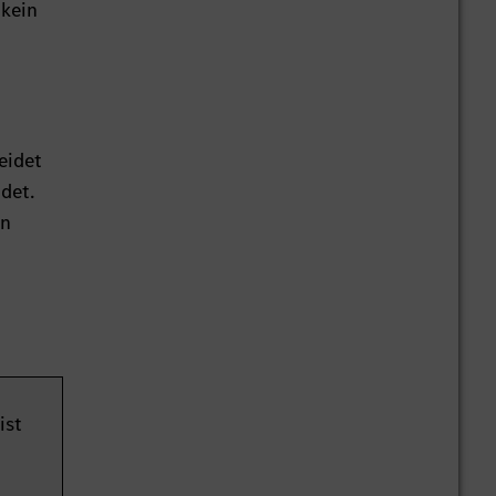
 kein
eidet
det.
en
ist