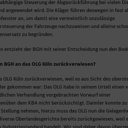
bhängige Steuerung der Abgasrückführung bei vielen Die
nd angewendet wird. Die Kläger führen deswegen in fast a
enster an, um damit eine vermeintlich unzulässige
orsteuerung der Fahrzeuge nachzuweisen und alleine scho
ensersatz zu begründen.
n entzieht der BGH mit seiner Entscheidung nun den Bod
m BGH an das OLG Köln zurückverwiesen?
s OLG Köln zurückverwiesen, weil es aus Sicht des oberst
ler gekommen war: Das OLG habe in seinem Urteil einen 
ndlichen Verhandlung vorgebrachten Vorwurf einer
enüber dem KBA nicht berücksichtigt. Daimler konnte zu
 Stellung nehmen, hierzu muss das OLG nun die Gelegenh
iverse Oberlandesgerichte bereits zurückgewiesen, weil e
Industriestandard handelt. Wir sind daher davon überze