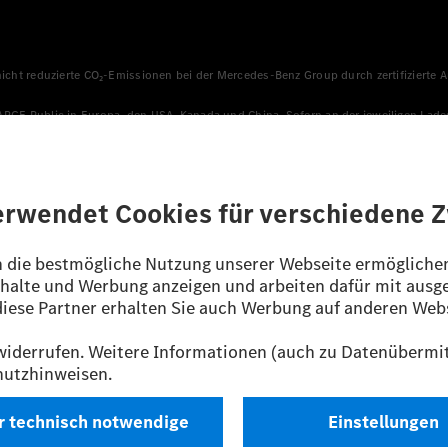
 nicht reduzierte CO₂-Emissionen bei der Mercedes-Benz Group durch zertifizierte
HARGE Public in Europa, den USA, Kanada und China. Sofern an der jeweiligen Lade
llen sicher, dass für Ladevorgänge über MB.CHARGE Public eine äquivalente Strom
n, die jünger als sechs Jahre sind.
sverfahren WLTP (Worldwide harmonised Light vehicles Test Procedure) ermitte
ines Pkw sind nicht nur von der effizienten Ausnutzung des Kraftstoffs bzw. de
/EG nach NEFZ ermittelt. Der Stromverbrauch ist abhängig von der Fahrzeugkonfi
ig und wurden intern nach Maßgabe der Zertifizierungsmethode „WLTP-Prüfverfahre
enehmigung noch eine Konformitätsbescheinigung mit amtlichen Werten vor. Abw