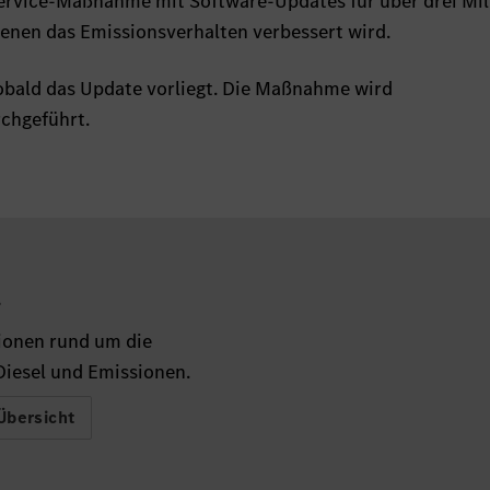
Service-Maßnahme mit Software-Updates für über drei Mil
enen das Emissionsverhalten verbessert wird.
obald das Update vorliegt. Die Maßnahme wird
rchgeführt.
.
ionen rund um die
iesel und Emissionen.
Übersicht