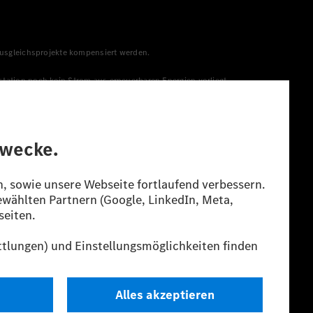
 Ausgleichsprojekte kompensiert werden.
station noch kein Strom aus erneuerbaren Energien vorliegt,
menge aus erneuerbaren Energien ins Stromnetz eingespeist
lt. Die angegebenen Spannweiten beziehen sich auf den
s Energieträgers durch den Pkw, sondern auch vom Fahrstil und
guration.
n“ ermittelt. Es liegen bislang weder bestätigte Werte von
eichungen zwischen den Angaben und den amtlichen Werten sind