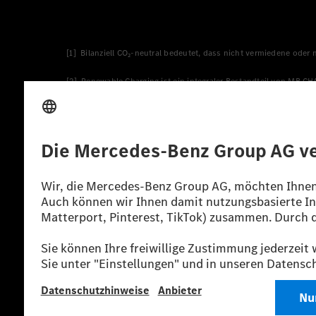
[1] Bilanziell CO₂-neutral bedeutet, dass nicht vermiedene oder
[2] Renewable Charging ist ein integraler Bestandteil von MB.C
verwendet Renewable Charging Grünstromzertifikate*. Diese ste
wird. Sie stammen ausschließlich aus Wind- und Solarkraftanlage
* Inkl. EKOenergy Ökolabel
* Die angegebenen Werte wurden nach dem vorgeschriebenen Mes
europäischen Markt. Der Energieverbrauch und der CO₂-Ausstoß e
anderen nichttechnischen Faktoren abhängig.
** Der Stromverbrauch wurde auf der Grundlage der VO 692/2008
*** Angaben zum Stromverbrauch und zur Reichweite sind vorläuf
einer amtlich anerkannten Prüforganisation noch eine EG-Typg
möglich.