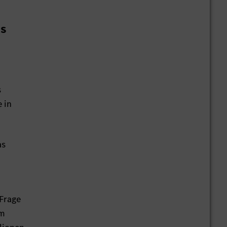
es
s
 in
as
 Frage
em