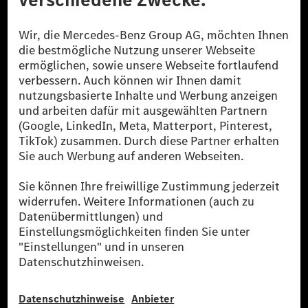
[1] Bilanziell CO₂-neutral bedeutet, dass nicht vermiedene oder nicht
reduzierte CO₂-Emissionen bei der Mercedes-Benz Group durch
zertifizierte Ausgleichsprojekte kompensiert werden.
[2] Renewable Charging ist ein integraler Bestandteil von MB.CHARGE
Public in Europa, den USA, Kanada und China. Sofern an der jeweiligen
Ladestation noch kein Strom aus erneuerbaren Energien vorliegt,
verwendet Renewable Charging Grünstromzertifikate*. Diese stellen
sicher, dass für Ladevorgänge über MB.CHARGE Public eine äquivalente
Strommenge aus erneuerbaren Energien ins Stromnetz eingespeist wird.
Sie stammen ausschließlich aus Wind- und Solarkraftanlagen, die jünger
als sechs Jahre sind.
* Inkl. EKOenergy Ökolabel
* Die angegebenen Werte wurden nach dem vorgeschriebenen
Messverfahren WLTP (Worldwide harmonised Light vehicles Test
Procedure) ermittelt. Die angegebenen Spannweiten beziehen sich auf
den europäischen Markt. Der Energieverbrauch und der CO₂-Ausstoß
eines Pkw sind nicht nur von der effizienten Ausnutzung des Kraftstoffs
bzw. des Energieträgers durch den Pkw, sondern auch vom Fahrstil und
anderen nichttechnischen Faktoren abhängig.
** Der Stromverbrauch wurde auf der Grundlage der VO 692/2008/EG
nach NEFZ ermittelt. Der Stromverbrauch ist abhängig von der
Fahrzeugkonfiguration.