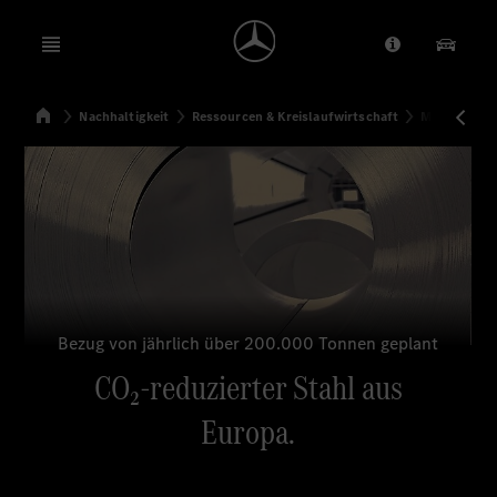
Open menu
Anbieter/Dat
Unsere
Startseite
Nachhaltigkeit
Ressourcen & Kreislaufwirtschaft
Materialien
Suchen
Bezug von jährlich über 200.000 Tonnen geplant
CO₂-reduzierter Stahl aus
Europa.