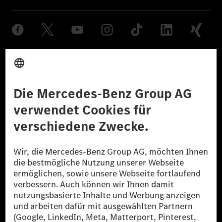
Anbieter
Rechtliche Hinweise
Einstellungen
Datenschutz
Lizenzhinweise Dritter
Barrierefreiheit
© 2026 Mercedes-Benz Group AG. Alle Rechte vorbehalten.
[1] Bilanziell CO₂-neutral bedeutet, dass nicht vermiedene oder nicht
reduzierte CO₂-Emissionen bei der Mercedes-Benz Group durch
zertifizierte Ausgleichsprojekte kompensiert werden.
[2] Renewable Charging ist ein integraler Bestandteil von MB.CHARGE
Public in Europa, den USA, Kanada und China. Sofern an der jeweiligen
Ladestation noch kein Strom aus erneuerbaren Energien vorliegt,
verwendet Renewable Charging Grünstromzertifikate*. Diese stellen
sicher, dass für Ladevorgänge über MB.CHARGE Public eine äquivalente
Strommenge aus erneuerbaren Energien ins Stromnetz eingespeist wird.