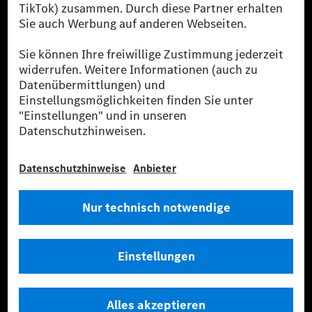
Sie stammen ausschließlich aus Wind- und Solarkraftanlagen, die jünger
als sechs Jahre sind.
* Inkl. EKOenergy Ökolabel
* Die angegebenen Werte wurden nach dem vorgeschriebenen
Messverfahren WLTP (Worldwide harmonised Light vehicles Test
Procedure) ermittelt. Die angegebenen Spannweiten beziehen sich auf
den europäischen Markt. Der Energieverbrauch und der CO₂-Ausstoß
eines Pkw sind nicht nur von der effizienten Ausnutzung des Kraftstoffs
bzw. des Energieträgers durch den Pkw, sondern auch vom Fahrstil und
anderen nichttechnischen Faktoren abhängig.
** Der Stromverbrauch wurde auf der Grundlage der VO 692/2008/EG
nach NEFZ ermittelt. Der Stromverbrauch ist abhängig von der
Fahrzeugkonfiguration.
*** Angaben zum Stromverbrauch und zur Reichweite sind vorläufig und
wurden intern nach Maßgabe der Zertifizierungsmethode „WLTP-
Prüfverfahren“ ermittelt. Es liegen bislang weder bestätigte Werte von
einer amtlich anerkannten Prüforganisation noch eine EG-
Typgenehmigung noch eine Konformitätsbescheinigung mit amtlichen
Werten vor. Abweichungen zwischen den Angaben und den amtlichen
Werten sind möglich.