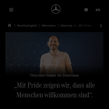
Open menu
Anbieter/Dat
Unsere
Startseite
Nachhaltigkeit
Menschen
Diversity
„Mit Pride zeigen wir,
Suchen
Thorsten Haber im Interview
„Mit Pride zeigen wir, dass alle
Menschen willkommen sind“.