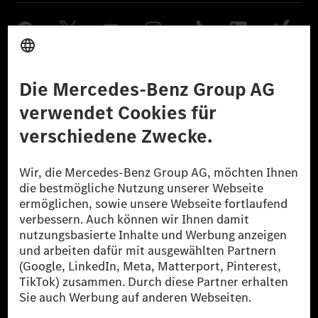
Anbieter
Rechtliche Hinweise
Einstellungen
Datenschutz
Lizenzhinweise Dritter
Barrierefreiheit
© 2026 Mercedes-Benz Group AG. Alle Rechte vorbehalten.
[1] Bilanziell CO₂-neutral bedeutet, dass nicht vermiedene oder nicht
reduzierte CO₂-Emissionen bei der Mercedes-Benz Group durch
zertifizierte Ausgleichsprojekte kompensiert werden.
[2] Renewable Charging ist ein integraler Bestandteil von MB.CHARGE
Public in Europa, den USA, Kanada und China. Sofern an der jeweiligen
Ladestation noch kein Strom aus erneuerbaren Energien vorliegt,
verwendet Renewable Charging Grünstromzertifikate*. Diese stellen
sicher, dass für Ladevorgänge über MB.CHARGE Public eine äquivalente
Strommenge aus erneuerbaren Energien ins Stromnetz eingespeist wird.
Sie stammen ausschließlich aus Wind- und Solarkraftanlagen, die jünger