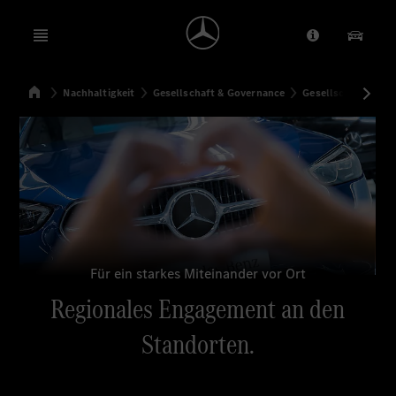
Open menu
Anbieter/Dat
Unsere
Startseite
Nachhaltigkeit
Gesellschaft & Governance
Gesellschaftliche
Suchen
Für ein starkes Miteinander vor Ort
Regionales Engagement an den
Standorten.