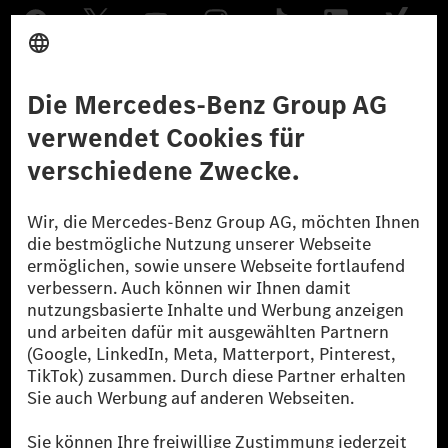
Anbieter
Rechtliche Hinweise
Einstellungen
Datenschutz
Lizenzhinweise Dritter
Barrierefreiheit
© 2026 Mercedes-Benz Group AG. Alle Rechte vorbehalten.
[1] Bilanziell CO₂-neutral bedeutet, dass nicht vermiedene oder nicht
reduzierte CO₂-Emissionen bei der Mercedes-Benz Group durch
zertifizierte Ausgleichsprojekte kompensiert werden.
[2] Renewable Charging ist ein integraler Bestandteil von MB.CHARGE
Public in Europa, den USA, Kanada und China. Sofern an der jeweiligen
Ladestation noch kein Strom aus erneuerbaren Energien vorliegt,
verwendet Renewable Charging Grünstromzertifikate*. Diese stellen
sicher, dass für Ladevorgänge über MB.CHARGE Public eine äquivalente
Strommenge aus erneuerbaren Energien ins Stromnetz eingespeist wird.
Sie stammen ausschließlich aus Wind- und Solarkraftanlagen, die jünger
als sechs Jahre sind.
* Inkl. EKOenergy Ökolabel