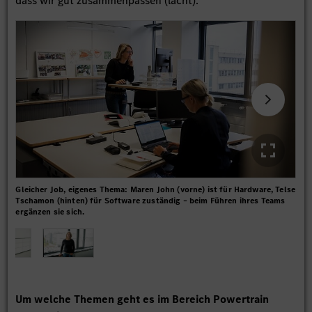
dass wir gut zusammenpassen (lacht).
Gleicher Job, eigenes Thema: Maren John (vorne) ist für Hardware, Telse
Vol
Tschamon (hinten) für Software zuständig – beim Führen ihres Teams
daf
ergänzen sie sich.
Um welche Themen geht es im Bereich Powertrain